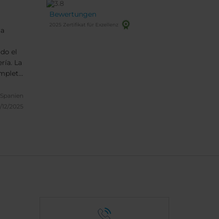
Bewertungen
2025 Zertifikat für Exzellenz
la
do el
ría. La
ompleta
uy
ntado.
 Spanien
/12/2025