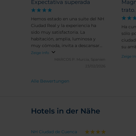
Expectativa superada
Magní
trato.
Hemos estado en una suite del NH
Ciudad Real y la experiencia ha
Ha cum
sido muy satisfactoria. La
sólo po
habitación, amplia, luminosa y
ciudad
muy cómoda, invita a descansar
su amb
de verdad. El desayuno me ha
Zeige Info
Zeige I
parecido algo flojo para la
MARCOS P.
Murcia, Spanien
categoría del hotel, con margen
23/02/2026
de mejora en variedad. La plaza de
garaje es algo justa, especialmente
Alle Bewertungen
si viajas con un vehículo grande.
Ahora bien, la ubicación es
excepcional: en pleno centro,
perfecta para recorrer la ciudad
Hotels in der Nähe
caminando y olvidarte del coche
todo el fin de semana. Y, por
encima de todo, el personal:
NH Ciudad de Cuenca
cercano, atento y resolutivo. Esa