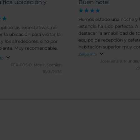
fica ubicación y
Buen hotel
Hemos estado una noche y 
estancia ha sido perfecta. A
plido las expectativas, no
destacar la amabilidad de to
r la ubicación para visitar la
equipo de recepción y cafete
 y los alrededores, sino por
habitación superior muy c
iente. Muy recomendable.
y suficiente. El desayuno m
Zeige Info
nfo
completo y muy bien prese
Joseluis1318.
Mungia,
FERIFOSIO.
Motril, Spanien
Muchas gracias a todos.
29
16/01/2026