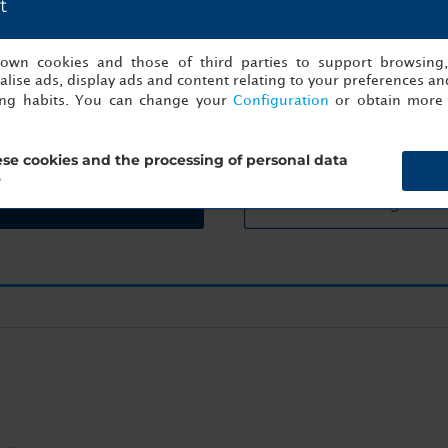
t
s own cookies and those of third parties to support browsing
lise ads, display ads and content relating to your preferences and
hste erfolgreiche Veranstaltung ist nur einen Klick
ing habits. You can change your
Configuration
or obtain more 
Fangen Sie jetzt mit der Planung an!
se cookies and the processing of personal data
?
ern
Angaben z