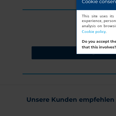
Cookie consen
This site uses it
experience, persona
Ihre näc
analysis on brows
Cookie policy
.
Do you accept the
that this involves
Preisangebot anford
Unsere Kunden empfehlen