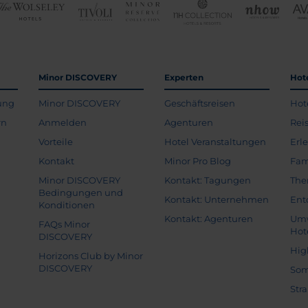
Minor DISCOVERY
Experten
Hot
ung
Minor DISCOVERY
Geschäftsreisen
Hot
rn
Anmelden
Agenturen
Rei
Vorteile
Hotel Veranstaltungen
Erl
Kontakt
Minor Pro Blog
Fam
Minor DISCOVERY
Kontakt: Tagungen
The
Bedingungen und
Kontakt: Unternehmen
Ent
Konditionen
Kontakt: Agenturen
Umw
FAQs Minor
Hot
DISCOVERY
Hig
Horizons Club by Minor
DISCOVERY
Som
Str