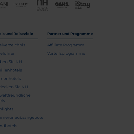
els und Reiseziele
Partner und Programme
elverzeichnis
Affiliate Programm
seführer
Vorteilsprogramme
eben Sie NH
ilienhotels
menhotels
decken Sie NH
eltfreundliche
els
hlights
merurlaubsangebote
andhotels