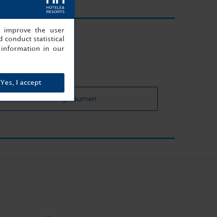
, improve the user
 conduct statistical
 entfernt
information in our
Yes, I accept
u den Veranstaltungsräumen