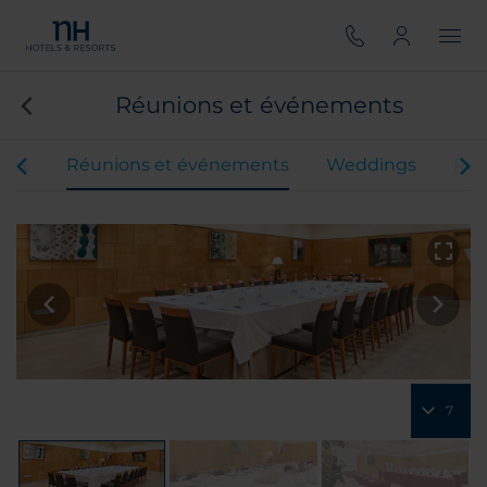
Réunions et événements
res
Réunions et événements
Weddings
Res
7