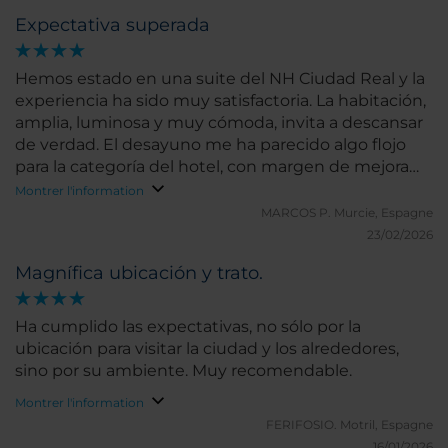
Expectativa superada
Hemos estado en una suite del NH Ciudad Real y la
experiencia ha sido muy satisfactoria. La habitación,
amplia, luminosa y muy cómoda, invita a descansar
de verdad. El desayuno me ha parecido algo flojo
para la categoría del hotel, con margen de mejora
en variedad. La plaza de garaje es algo justa,
Montrer l'information
especialmente si viajas con un vehículo grande.
MARCOS P.
Murcie, Espagne
Ahora bien, la ubicación es excepcional: en pleno
23/02/2026
centro, perfecta para recorrer la ciudad caminando y
Magnífica ubicación y trato.
olvidarte del coche todo el fin de semana. Y, por
encima de todo, el personal: cercano, atento y
resolutivo. Esa diferencia se nota.
Ha cumplido las expectativas, no sólo por la
ubicación para visitar la ciudad y los alrededores,
sino por su ambiente. Muy recomendable.
Montrer l'information
FERIFOSIO.
Motril, Espagne
16/01/2026