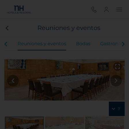
Reuniones y eventos
ones
Reuniones y eventos
Bodas
Gastronomí
7