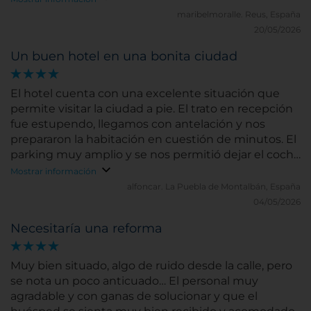
maribelmoralle.
Reus, España
20/05/2026
Un buen hotel en una bonita ciudad
El hotel cuenta con una excelente situación que
permite visitar la ciudad a pie. El trato en recepción
fue estupendo, llegamos con antelación y nos
prepararon la habitación en cuestión de minutos. El
parking muy amplio y se nos permitió dejar el coche
unas horas después de hacer el checkout. El
Mostrar información
desayuno, como siempre, fenomenal.
alfoncar.
La Puebla de Montalbán, España
04/05/2026
Necesitaría una reforma
Muy bien situado, algo de ruido desde la calle, pero
se nota un poco anticuado… El personal muy
agradable y con ganas de solucionar y que el