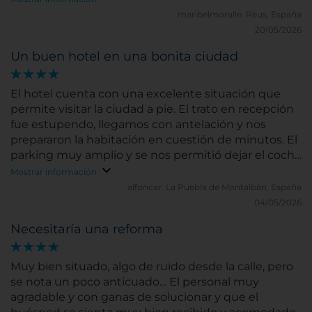
maribelmoralle.
Reus, España
20/05/2026
Un buen hotel en una bonita ciudad
El hotel cuenta con una excelente situación que
permite visitar la ciudad a pie. El trato en recepción
fue estupendo, llegamos con antelación y nos
prepararon la habitación en cuestión de minutos. El
parking muy amplio y se nos permitió dejar el coche
unas horas después de hacer el checkout. El
Mostrar información
desayuno, como siempre, fenomenal.
alfoncar.
La Puebla de Montalbán, España
04/05/2026
Necesitaría una reforma
Muy bien situado, algo de ruido desde la calle, pero
se nota un poco anticuado… El personal muy
agradable y con ganas de solucionar y que el