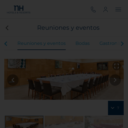
Reuniones y eventos
ones
Reuniones y eventos
Bodas
Gastronomí
7