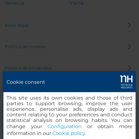
Venecia
Viena
Aviso legal
Política de cookies
Política de privacidad
Cookie consent
Canal de denuncias
This site uses its own cookies and those of third
parties to support browsing, improve the user
experience, personalise ads, display ads and
content relating to your preferences and conduct
statistical analysis on browsing habits. You can
change your
Configuration
or obtain more
information in our
Cookie policy
.