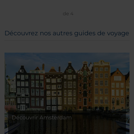
les passionnés de musique : les rues
Jungfernstieg et Mönckebergstrasse sauront
de
4
vous convaincre de vous attarder un peu plus
longtemps. Les bars, cafés, restaurants et
Découvrez nos autres guides de voyage
boutiques branchés du quartier tendance de
Schanzenviertel se trouvent à seulement
quelques pas de l'hôtel. Ajoutez à cela le
service de qualité et l'expérience de l'hôtel
NH Hamburg Mitte, et vous pourrez profiter
d'un séjour d'exception !
Découvrir Amsterdam