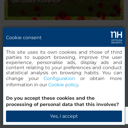
Découvrir Florence
Cookie consent
This site uses its own cookies and those of third
parties to support browsing, improve the user
experience, personalise ads, display ads and
content relating to your preferences and conduct
statistical analysis on browsing habits. You can
change your
Configuration
or obtain more
information in our
Cookie policy
.
Découvrir Francfort
Do you accept these cookies and the
processing of personal data that this involves?
Yes, I accept