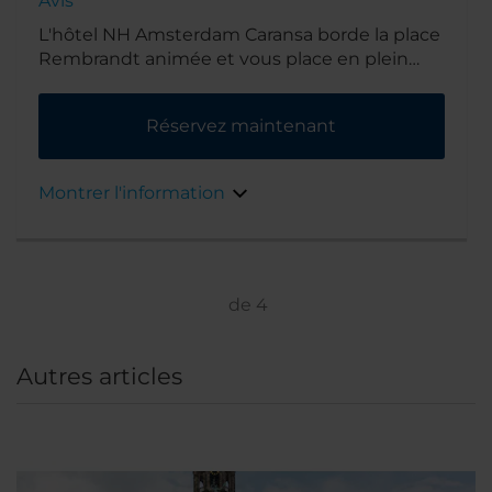
Avis
L'hôtel NH Amsterdam Caransa borde la place
Rembrandt animée et vous place en plein
cœur de l'action. Il est entouré de bars, de
cafés et de restaurants et se trouve à
Réservez maintenant
quelques minutes de marche des sites
célèbres d'Amsterdam Pour le déjeuner ou le
dîner , vous pouvez vous rentre à De Kuyl
Montrer l'information
juste en face de la place.
de
4
Autres articles