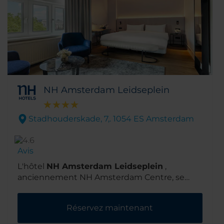
de P.C. Hoofstraat sont à cinq minutes de
marche.
NH Amsterdam Leidseplein
Stadhouderskade, 7,. 1054 ES Amsterdam
Avis
L'hôtel
NH Amsterdam Leidseplein
,
anciennement NH Amsterdam Centre, se
trouve dans l'arrondissement urbain branché
connu sous le nom d'Amsterdam-Nord. Son
Réservez maintenant
emplacement dans le superbe quartier des
musées est à quelques minutes de marche