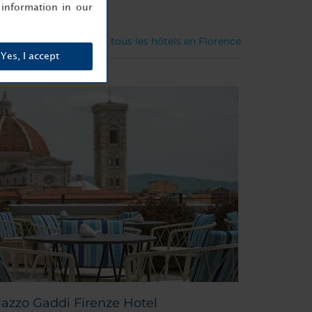
information in our
Voir tous les hôtels en Florence
Yes, I accept
alazzo Gaddi Firenze Hotel