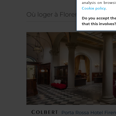
analysis on brows
Cookie policy
.
Où loger à Florence
Do you accept the
that this involves
Porta Rossa Hotel Firen