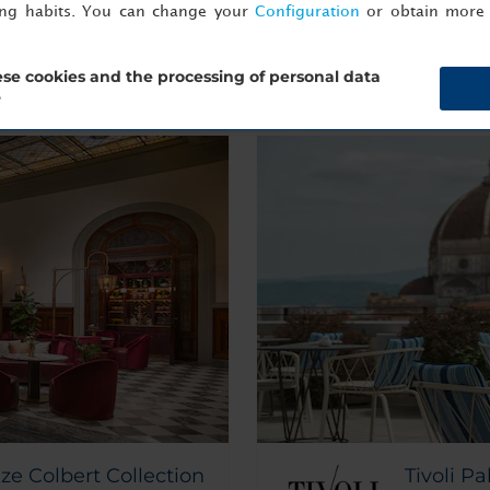
ing habits. You can change your
Configuration
or obtain more 
se cookies and the processing of personal data
?
ze Colbert Collection
Tivoli P