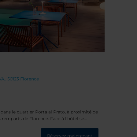
/A,. 50123 Florence
 dans le quartier Porta al Prato, à proximité de
s remparts de Florence. Face à l'hôtel se
lus grand espace vert de la ville. À 20 minutes
e Arno, vous découvrirez l'impressionnant
Réservez maintenant