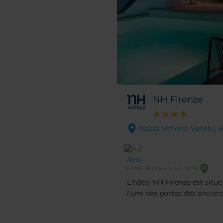
NH Firenze
Piazza Vittorio Veneto, 4
Avis
Certificat d'excellence 2025
L'hôtel NH Firenze est situé
l'une des portes des ancien
trouve le parc Cascine, le p
de marche le long du fleuv