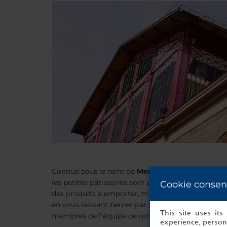
Connue sous le nom de
Mercato Centrale
, la pa
les petites pâtisseries sont préparées, admirez le
Cookie consen
des produits à emporter, mais le plus agréable su
en vous laissant bercer par le brouhaha environnan
This site uses it
membres de l'équipe de notre hôtel pour connaîtr
experience, persona