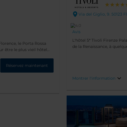
Via del Giglio, 9. 50123 
Avis
L'hôtel 5* Tivoli Firenze Pa
Florence, le Porta Rossa
de la Renaissance, à quelqu
 être le plus vieil hôtel
Novella, dans la cité Renai
 au XIIe siècle. De sa Torre
éservées, au mobilier
Réservez maintenant
l est idéal pour un séjour
, confort contemporain et
Montrer l'information