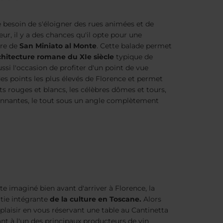
e besoin de s'éloigner des rues animées et de
eur, il y a des chances qu'il opte pour une
re de
San Miniato al Monte
. Cette balade permet
rchitecture romane du XIe siècle
typique de
ussi l'occasion de profiter d'un point de vue
 des points les plus élevés de Florence et permet
ts rouges et blancs, les célèbres dômes et tours,
ironnantes, le tout sous un angle complètement
 imaginé bien avant d'arriver à Florence, la
rtie intégrante
de la culture en Toscane.
Alors
plaisir en vous réservant une table au Cantinetta
nt à l'un des principaux producteurs de vin