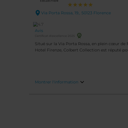
Via Porta Rossa, 19,. 50123 Florence
Avis
Certificat d'excellence 2025
Situé sur la Via Porta Rossa, en plein cœur de 
Hotel Firenze, Colbert Collection est réputé pour
d’Italie puisqu’il abritait une auberge médiévale
Monalda datant du XIIIe siècle aux fresques pr
antique et au plafond en vitrail du lobby, l’hôte
intime dans un cadre mêlant siècles d’histoire
accueil personnalisé.
Montrer l'information