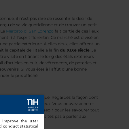
connue, il n'est pas rare de ressentir le désir de
erçu de sa vie quotidienne et de trouver un petit
 Le
Mercato di San Lorenzo
fait partie de ces lieux
ment !) à l'esprit florentin. Ce marché est divisé en
une partie extérieure. À elles deux, elles offrent un
la capitale de l'Italie à la fin
du XIXe siècle
. Je
re visite en flânant le long des étals extérieurs
l d'articles en cuir, de vêtements, de poteries et
uvenirs. Si vous êtes à l'affût d'une bonne
nder le prix affiché.
vaste cour gastronomique. Regardez la façon dont
ales se faire sous vos yeux. Vous pouvez acheter
léchants et de vous asseoir pour les savourer tout
ent chaque année. N'hésitez pas à parler aux
, improve the user
 conduct statistical