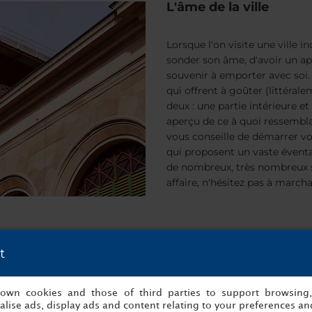
L'âme de la ville
Lorsque l'on visite une ville in
sonder son âme, d'avoir un ap
souvenir à emporter avec soi.
qui offrent à goûter (littérale
deux : une partie intérieure et 
aperçu de ce à quoi ressemblait 
vous conseille de démarrer vot
qui proposent un vaste éventai
de nombreux, très nombreux so
affaire, n'hésitez pas à marcha
rtie intérieure du marché se compose de deux étages, avec une 
s fromages artisanaux et salivez en découvrant les glaces artisan
t
r ce marché est de faire votre choix parmi la myriade de plats al
t. Florence a tant à offrir aux millions de touristes qui s'y rend
s own cookies and those of third parties to support browsing
e les secrets qui rendront votre séjour encore plus mémorable.
lise ads, display ads and content relating to your preferences and