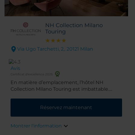
NH Collection Milano
Touring
Via Ugo Tarchetti, 2,. 20121 Milan
Avis
Certificat d'excellence 2025
En matière d’emplacement, l’hôtel NH
Collection Milano Touring est imbattable.
Situé à deux pas du jardin public Indro
Montanelli, il n’est qu’à 10 minutes à pied de la
Réservez maintenant
gare principale de Milan et du quartier
commerçant, et à 15 minutes seulement du
centre historique de la ville. De plus, on trouve
Montrer l'information
deux stations de métro à côté de l’hôtel et le