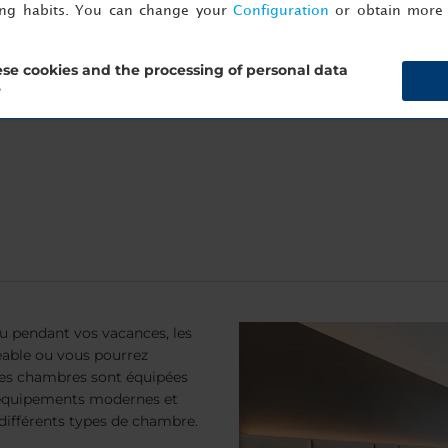
ing habits. You can change your
Configuration
or obtain more 
-end, réservez directement sur
nh-hotels.com/fr
, devenez membr
se cookies and the processing of personal data
ction de l'occupation et de la disponibilité).
?
u pendant vos vacances, les
éable ou vous pourrez
. Les chambres sont équipées
d’équipements modernes et
 différents types de chambre.