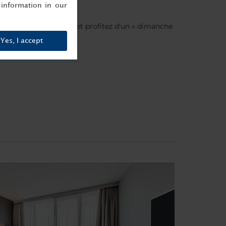
information in our
e Minor DISCOVERY et profitez d'un « dimanche
Yes, I accept