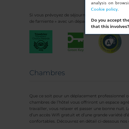
analysis on brows
Cookie policy
.
Si vous prévoyez de séjourner chez nous un week
Do you accept the
de farniente » avec un départ tardif gratuit (en fon
that this involves
Chambres
Que ce soit pour un déplacement professionnel o
chambres de l’hôtel vous offriront un espace agr
travailler, vous relaxer et passer une bonne nuit
d’un accès Wifi gratuit et d’une grande variété 
confortables. Découvrez en détail ci-dessous nos