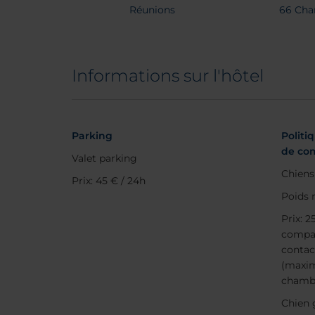
Réunions
66 Ch
Informations sur l'hôtel
Parking
Politi
de co
Valet parking
Chiens
Prix: 45 € / 24h
Poids 
Prix: 2
compag
contac
(maxi
chamb
Chien g