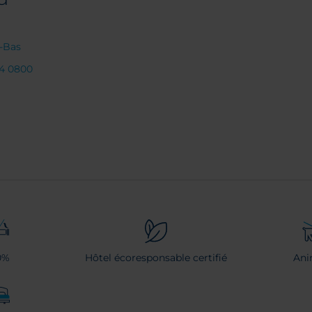
-Bas
54 0800
0%
Hôtel écoresponsable certifié
Ani