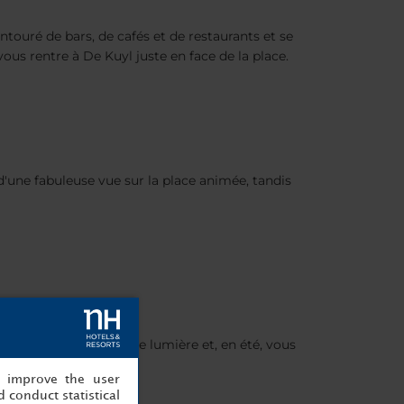
ntouré de bars, de cafés et de restaurants et se
us rentre à De Kuyl juste en face de la place.
'une fabuleuse vue sur la place animée, tandis
 qui baignent l'espace de lumière et, en été, vous
, improve the user
 conduct statistical