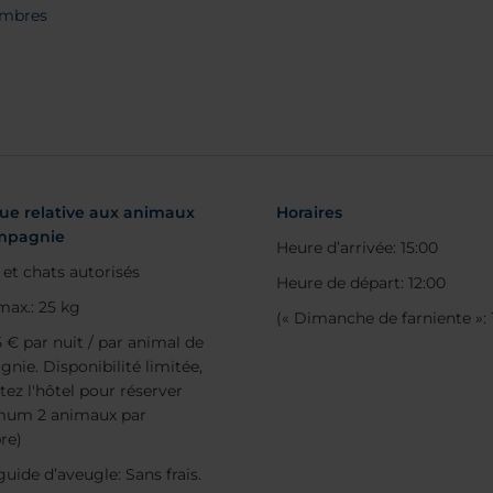
ambres
que relative aux animaux
Horaires
mpagnie
Heure d’arrivée: 15:00
 et chats autorisés
Heure de départ: 12:00
max.: 25 kg
(« Dimanche de farniente »: 
5 € par nuit / par animal de
nie. Disponibilité limitée,
tez l'hôtel pour réserver
mum 2 animaux par
re)
uide d’aveugle: Sans frais.