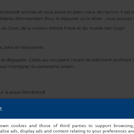
mbrandt animée et vous place en plein cœur de l'action. Il est e
èbres d'Amsterdam Pour le déjeuner ou le dîner , vous pouvez vo
ce du Dam, de la maison d'Anne Frank et du musée Van Gogh
, bars et restaurants
et dégagées. Celles qui occupent l'avant du bâtiment profitent d
 vous imprégner du panorama urbain.
ur la place Rembrandt
t
t pour le petit-déjeuner buffet. Il arbore de grandes baies vitrées
s own cookies and those of third parties to support browsing
r et imprimante
lise ads, display ads and content relating to your preferences and