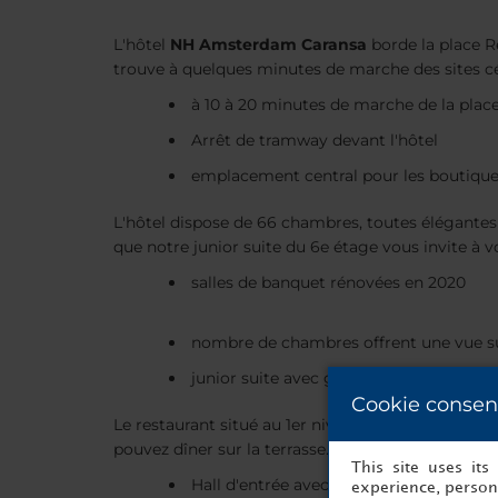
L'hôtel
NH Amsterdam Caransa
borde la place Re
trouve à quelques minutes de marche des sites cél
à 10 à 20 minutes de marche de la pla
Arrêt de tramway devant l'hôtel
emplacement central pour les boutiques
L'hôtel dispose de 66 chambres, toutes élégantes 
que notre junior suite du 6e étage vous invite à
salles de banquet rénovées en 2020
nombre de chambres offrent une vue s
junior suite avec grande terrasse
Cookie consen
Le restaurant situé au 1er niveau est le lieu parfai
pouvez dîner sur la terrasse.
This site uses it
Hall d'entrée avec fauteuils, ordinateu
experience, persona