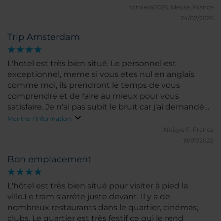
totoleila2026.
Meuse, France
24/02/2026
Trip Amsterdam
L'hotel est très bien situé. Le personnel est
exceptionnel, meme si vous etes nul en anglais
comme moi, ils prendront le temps de vous
comprendre et de faire au mieux pour vous
satisfaire. Je n'ai pas subit le bruit car j'ai demandé
une chambre coté cour, mais c'est vrai que l'hotel
Montrer l'information
est tellement bien situé que vous avez la vie
Ndiaye F.
France
nocturne du quarier. Pour ce que ça dérange ce
19/07/2022
n'est peut etre pas le bon plan. Ce serait bien d'avoir
Bon emplacement
le petit déjeuner dans notre hôtel et non dans un
autre. Même si l'hôtel était plutôt pas mal il ne vaut
pas son prix, le rapport qualité prix est très moyen.
L'hôtel est très bien situé pour visiter à pied la
ville.Le tram s'arrête juste devant. Il y a de
nombreux restaurants dans le quartier, cinémas,
clubs. Le quartier est très festif ce qui le rend