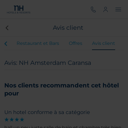
Avis client
nts
Restaurant et Bars
Offres
Avis client
Avis: NH Amsterdam Caransa
Nos clients recommandent cet hôtel
pour
Un hotel conforme à sa catégorie
hall un peu juste salle de bain et chambre très bien