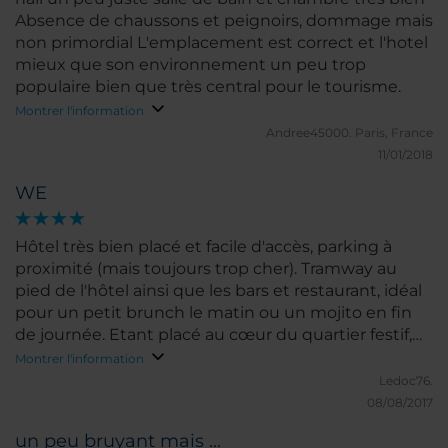
Absence de chaussons et peignoirs, dommage mais
non primordial L'emplacement est correct et l'hotel
mieux que son environnement un peu trop
populaire bien que très central pour le tourisme.
Montrer l'information
Andree45000.
Paris, France
11/01/2018
WE
Hôtel très bien placé et facile d'accès, parking à
proximité (mais toujours trop cher). Tramway au
pied de l'hôtel ainsi que les bars et restaurant, idéal
pour un petit brunch le matin ou un mojito en fin
de journée. Etant placé au cœur du quartier festif,
nous avons entendu très peu de bruit la nuit,
Montrer l'information
quelques boom boom mais rien de très gênant les
Ledoc76.
établissement nocturnes y étant accolés. Nous
08/08/2017
recommandons donc cette hôtel
un peu bruyant mais ...