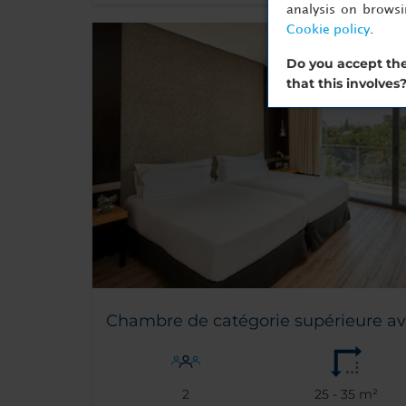
analysis on brows
Cookie policy
.
Do you accept the
that this involves
Chambre de catégorie supérieure av
2
25 - 35 m²