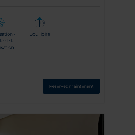
sation -
Bouilloire
e de la
isation
Réservez maintenant