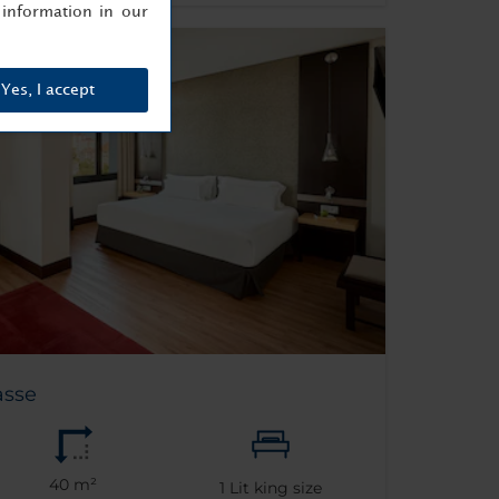
information in our
Yes, I accept
asse
40 m²
1
Lit king size