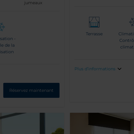
jumeaux
Terrasse
Climati
sation -
Contrôl
le de la
climat
isation
Plus d’informations
Réservez maintenant