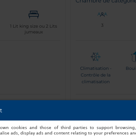
Chambre de catégorie
3
1
Lit king size ou
2
Lits
jumeaux
Climatisation -
Bouil
Contrôle de la
climatisation
Plus d’informations
t
Réservez maintenant
s own cookies and those of third parties to support browsing
lise ads, display ads and content relating to your preferences and