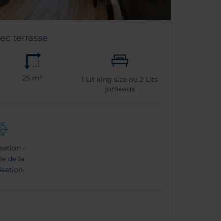
c terrasse
25 m²
1
Lit king size ou
2
Lits
jumeaux
sation -
e de la
isation