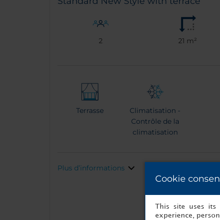
Standard New Style with terrace
2
21 m²
Terrasse
Climatisation -
Contrôle de la
climatisation
Plus d’informations
Cookie consen
This site uses it
experience, persona