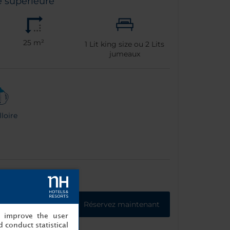
 supérieure
25 m²
1
Lit king size ou
2
Lits
jumeaux
loire
Réservez maintenant
, improve the user
 conduct statistical