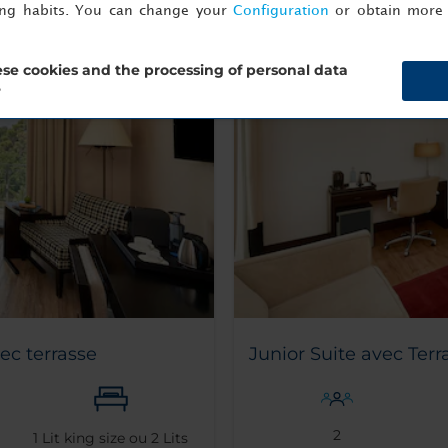
ing habits. You can change your
Configuration
or obtain more 
se cookies and the processing of personal data
?
ec terrasse
Junior Suite avec Terr
2
1
Lit king size ou
2
Lits