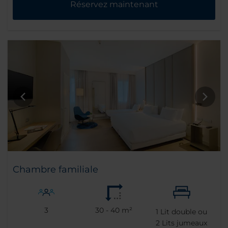
Réservez maintenant
Chambre familiale
3
30 - 40 m²
1
Lit double ou
2
Lits jumeaux