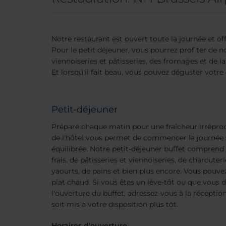
Notre restaurant est ouvert toute la journée et of
Pour le petit déjeuner, vous pourrez profiter de no
viennoiseries et pâtisseries, des fromages et de la
Et lorsqu'il fait beau, vous pouvez déguster votre d
Petit-déjeuner
Préparé chaque matin pour une fraîcheur irréproch
de l'hôtel vous permet de commencer la journée 
équilibrée. Notre petit-déjeuner buffet comprend t
frais, de pâtisseries et viennoiseries, de charcuter
yaourts, de pains et bien plus encore. Vous po
plat chaud. Si vous êtes un lève-tôt ou que vous d
l'ouverture du buffet, adressez-vous à la réceptio
soit mis à votre disposition plus tôt.
Horaires d'ouverture