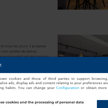
et tous les jours. Il propose
 une variété de bières.
que le soleil est de la partie,
ie terrasse.
t
s own cookies and those of third parties to support browsing
lise ads, display ads and content relating to your preferences and
ing habits. You can change your
Configuration
or obtain more 
se cookies and the processing of personal data
?