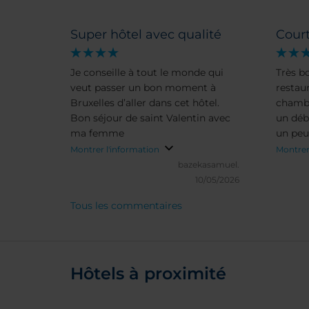
Super hôtel avec qualité
Court
Je conseille à tout le monde qui
Très bo
veut passer un bon moment à
restau
Bruxelles d’aller dans cet hôtel.
chambr
Bon séjour de saint Valentin avec
un débi
ma femme
un peu 
avec b
Montrer l'information
Montrer
déjeun
bazekasamuel.
moi). 
10/05/2026
pratiq
Tous les commentaires
de la 
Hôtels à proximité