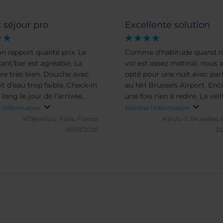
 séjour pro
Excellente solution
n rapport qualité prix. Le
Comme d'habitude quand n
rant/bar est agréable. La
vol est assez matinal, nous 
e très bien. Douche avec
opté pour une nuit avec par
t d’eau trop faible. Check-in
au NH Brussels Airport. Enc
long le jour de l’arrivée
une fois rien à redire. La veil
eaucoup de clients. Petit
départ, nous avons pris notr
 l'information
Montrer l'information
er non testé (trop cher pour
au restaurant de l'hôtel. La 
479jeanlucj.
Paris, France
Kalulu-S.
Bruxelles,
Check-out en ligne très
n'est pas très variée et le ra
26/03/2026
23
ue. Hôtel un peu trop éloigné
qualité-prix est plutôt élevé ... mais
station « Bourget »
c'est sans doute normal dan
type d'établissement. Perso
attentionné et efficace