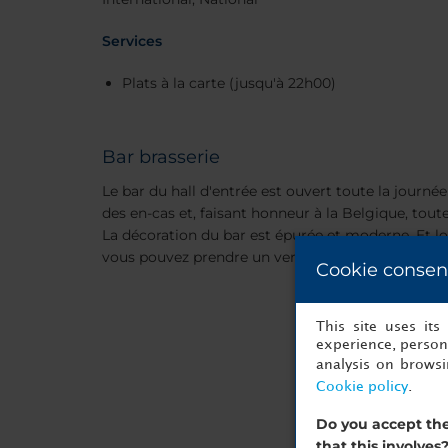
Services
Plats à la carte (jusqu'à 22h00)
Bar brasserie
Le bar du hall d'entrée est ouvert toute la journée 
des en-cas et, faisant honneur à la Belgique, toute
La décoration du bar est épurée et moderne. Et lors
vous pouvez prendre un verre dehors, sur notre jol
Cookie consen
This site uses it
experience, persona
analysis on brows
Cookie policy
.
Do you accept the
that this involves