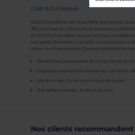
Grab & Go Market
Grab & Go Market est disponible quand vous le souh
365 jours par an. Des produits savoureux, rafraîch
en font le choix idéal, que ce soit pour un déjeun
une petite friandise ou un plat ou une boisson à
retour ou d’une réunion. De quoi satisfaire toutes
De délicieux sandwiches et en-cas, froids et c
Dégustez une boisson chaude ou une glace raf
Sucré ou salé, il y en a pour tous les goûts
Des options saines : fruits et yaourts
Nos clients recommandent 