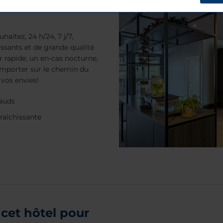
aitez, 24 h/24, 7 j/7,
issants et de grande qualité
er rapide, un en-cas nocturne,
 emporter sur le chemin du
 vos envies!
hauds
raîchissante
cet hôtel pour