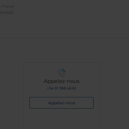
ur
, France
k-end
/04/2022
offrir
 de
re sans
Appelez-nous
+34 91 398 46 61
Appelez-nous