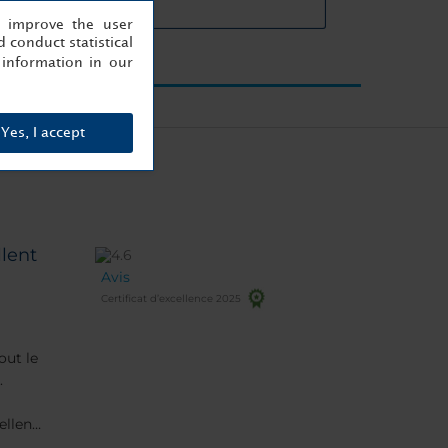
cteristiques des salles
, improve the user
 conduct statistical
information in our
Yes, I accept
llent
Avis
Certificat d’excellence 2025
out le
.
ellence
fet