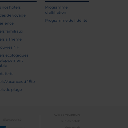
s nos hôtels
Programme
d’affiliation
des de voyage
Programme de fidélité
érience
els familiaux
els a Theme
ouvrez NH
els écologiques
eloppement
able
ts forts
els Vacances d´Éte
els de plage
Avis de voyageurs
Site sécurisé
sur les hôtels
désormais