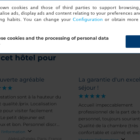
s
Cará
s own cookies and those of third parties to support browsing
lise ads, display ads and content relating to your preferences and
ing habits. You can change your
Configuration
or obtain more 
se cookies and the processing of personal data
?
cet hôtel pour
uverte agréable
La garantie d'un exce
séjour !
estation sont à la hauteur du
 qualité /prix. Localisation
Accueil impeccablement
e pour visiter facilement
professionnel de la part de t
 Le petit déjeuner est
personnel, toujours souriant
ux et bon. Personnel discret
Qualité de la chambre (très
 courtois. Literie
 l'information
confortable et calme) et exc
table.
AleksLaPateks.
Paris, France
du petit-déjeuner (grand buf
Montrer l'information