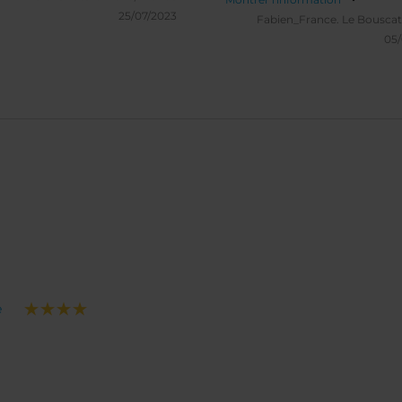
25/07/2023
frais). Implantation idéal po
Fabien_France.
Le Bouscat
découvrir Berlin sur un wee
05
ou plus ! Point à améliorer : 
un bouteille d'eau ou un jus
fruit local plutôt qu'une biè
alcool ! ;)
e