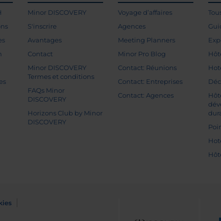
H
Minor DISCOVERY
Voyage d’affaires
Tou
ons
S'inscrire
Agences
Gui
es
Avantages
Meeting Planners
Exp
n
Contact
Minor Pro Blog
Hôt
Minor DISCOVERY
Contact: Réunions
Hot
Termes et conditions
es
Contact: Entreprises
Déc
FAQs Minor
Contact: Agences
Hôt
DISCOVERY
dév
Horizons Club by Minor
dur
DISCOVERY
Poin
Hot
Hôt
kies