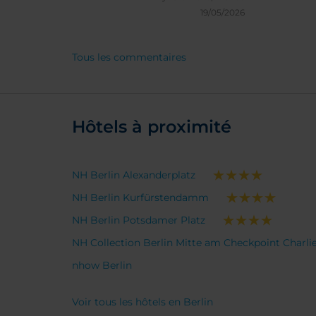
agréable, serviable et au petit
19/05/2026
soins le petit déjeuner est très
varié et très savoureux.
Tous les commentaires
Hôtels à proximité
NH Berlin Alexanderplatz
NH Berlin Kurfürstendamm
NH Berlin Potsdamer Platz
NH Collection Berlin Mitte am Checkpoint Charli
nhow Berlin
Voir tous les hôtels en Berlin