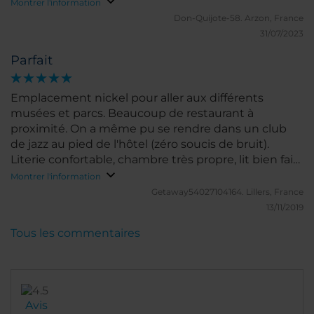
Montrer l'information
Don-Quijote-58.
Arzon, France
31/07/2023
Parfait
Emplacement nickel pour aller aux différents
musées et parcs. Beaucoup de restaurant à
proximité. On a même pu se rendre dans un club
de jazz au pied de l'hôtel (zéro soucis de bruit).
Literie confortable, chambre très propre, lit bien fait,
salle de bain agréable. Personnel très gentil et
Montrer l'information
efficace. Le petit déjeuner est plutôt cher mais
Getaway54027104164.
Lillers, France
excellent dans la variété qu'il propose.
13/11/2019
Tous les commentaires
Avis