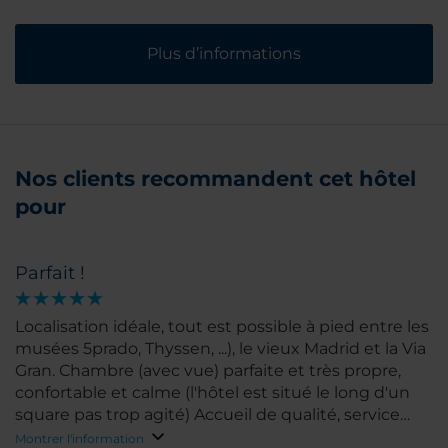
Plus d’informations
Nos clients recommandent cet hôtel
pour
Parfait !
Localisation idéale, tout est possible à pied entre les
musées 5prado, Thyssen, ...), le vieux Madrid et la Via
Gran. Chambre (avec vue) parfaite et très propre,
confortable et calme (l'hôtel est situé le long d'un
square pas trop agité) Accueil de qualité, service
parfait, petit déjeuner exceptionnel, et resto sympa
Montrer l'information