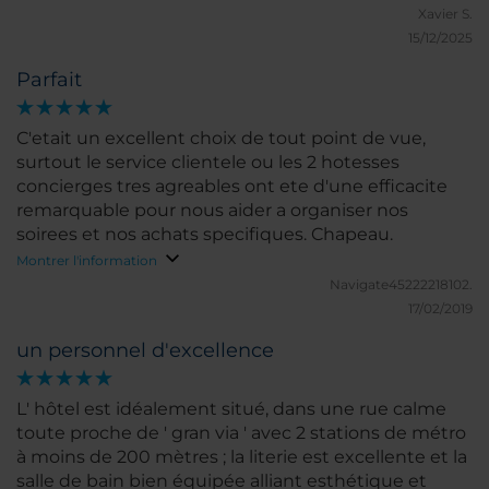
(nous vous conseillons le jambon coupé devant
Xavier S.
vous). En bref, parfait.
15/12/2025
Parfait
C'etait un excellent choix de tout point de vue,
surtout le service clientele ou les 2 hotesses
concierges tres agreables ont ete d'une efficacite
remarquable pour nous aider a organiser nos
soirees et nos achats specifiques. Chapeau.
Montrer l'information
Navigate45222218102.
17/02/2019
un personnel d'excellence
L' hôtel est idéalement situé, dans une rue calme
toute proche de ' gran via ' avec 2 stations de métro
à moins de 200 mètres ; la literie est excellente et la
salle de bain bien équipée alliant esthétique et