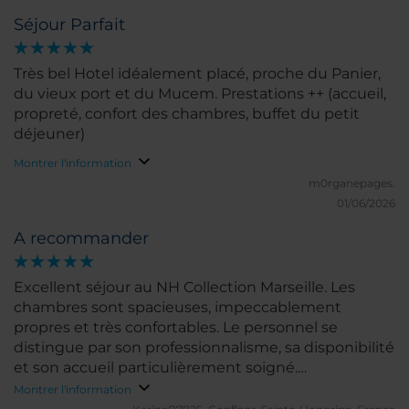
Séjour Parfait
Très bel Hotel idéalement placé, proche du Panier,
du vieux port et du Mucem. Prestations ++ (accueil,
propreté, confort des chambres, buffet du petit
déjeuner)
Montrer l'information
m0rganepages.
01/06/2026
A recommander
Excellent séjour au NH Collection Marseille. Les
chambres sont spacieuses, impeccablement
propres et très confortables. Le personnel se
distingue par son professionnalisme, sa disponibilité
et son accueil particulièrement soigné.
L’établissement bénéficie d’un emplacement idéal,
Montrer l'information
permettant de rejoindre facilement les principaux