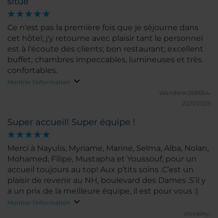
situé
surclassés, avec le petit-déjeuner offert, ce qui a
rendu notre séjour encore plus appréciable. Nous
reviendrons certainement.
Ce n'est pas la première fois que je séjourne dans
cet hôtel; j'y retourne avec plaisir tant le personnel
est à l'écoute des clients; bon restaurant; excellent
buffet; chambres impeccables, lumineuses et très
confortables.
Montrer l'information
Wanderer268654.
22/11/2025
Super accueil! Super équipe !
Merci à Nayulis, Myriame, Marine, Selma, Alba, Nolan,
Mohamed, Filipe, Mustapha et Youssouf, pour un
accueil toujours au top! Aux p’tits soins .C’est un
plaisir de revenir au NH, boulevard des Dames .S’il y
a un prix de la meilleure équipe, il est pour vous :)
Montrer l'information
alovesky.