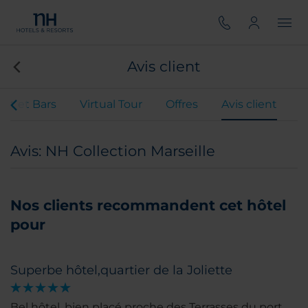
Avis client
nt et Bars
Virtual Tour
Offres
Avis client
Avis: NH Collection Marseille
Nos clients recommandent cet hôtel
pour
Superbe hôtel,quartier de la Joliette
Bel hôtel, bien placé proche des Terrasses du port,