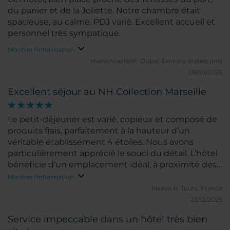
du panier et de la Joliette. Notre chambre était
spacieuse, au calme. PDJ varié. Excellent accueil et
personnel très sympatique.
Montrer l'information
manoncastelin.
Dubaï, Émirats arabes unis
08/01/2026
Excellent séjour au NH Collection Marseille
Le petit-déjeuner est varié, copieux et composé de
produits frais, parfaitement à la hauteur d’un
véritable établissement 4 étoiles. Nous avons
particulièrement apprécié le souci du détail. L’hôtel
bénéficie d’un emplacement idéal, à proximité des
Terrasses du Port et de la cathédrale de la Major. Le
Montrer l'information
personnel de la réception est très aimable et d’un
Maëva R.
Tours, France
grand professionnalisme. La chambre était
23/12/2025
spacieuse, avec une literie très confortable. Nous
Service impeccable dans un hôtel très bien
avons également eu l’agréable surprise d’être