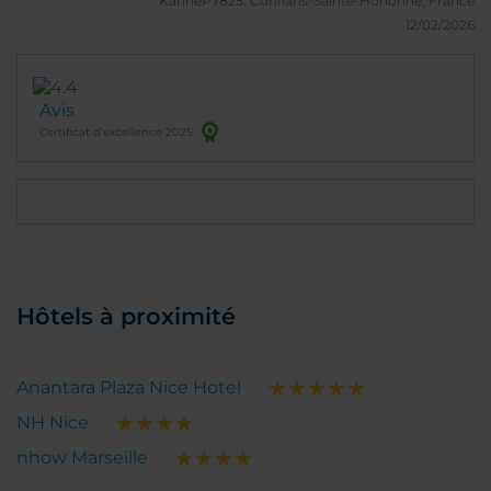
KarineP7825.
Conflans-Sainte-Honorine, France
points d’intérêt. Le petit-déjeuner est de grande
12/02/2026
qualité, à la fois copieux et varié. Une adresse de
standing que je recommande sans réserve.
Avis
Certificat d’excellence 2025
Hôtels à proximité
Anantara Plaza Nice Hotel
NH Nice
nhow Marseille