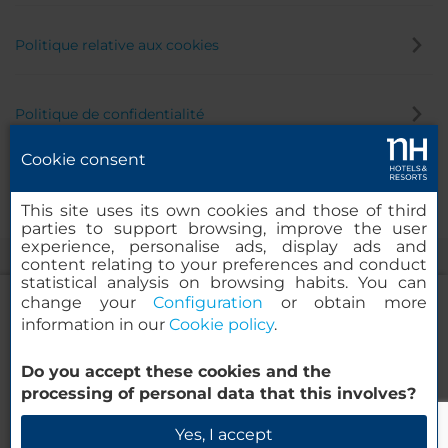
Politique relative aux cookies
Politique de confidentialité
Cookie consent
Canal éthique
This site uses its own cookies and those of third
parties to support browsing, improve the user
experience, personalise ads, display ads and
content relating to your preferences and conduct
statistical analysis on browsing habits. You can
change your
Configuration
or obtain more
information in our
Cookie policy
.
NH Collection Roma Giustiniano
Do you accept these cookies and the
© 2000-2026 MINOR HOTELS EUROPE & AMERICAS Santa Engracia
processing of personal data that this involves?
120. 28003 Madrid, Espagne
Vérifier la disponibilité
Yes, I accept