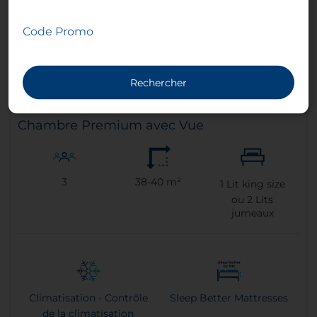
Code Promo
Rechercher
Chambre Premium avec Vue
3
38-40 m²
1
Lit king size
ou
2
Lits
jumeaux
Climatisation - Contrôle
Sleep Better Mattresses
de la climatisation