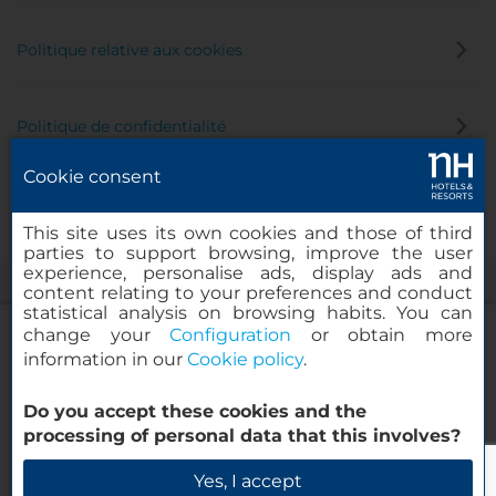
Politique relative aux cookies
Politique de confidentialité
Cookie consent
Canal éthique
This site uses its own cookies and those of third
parties to support browsing, improve the user
experience, personalise ads, display ads and
content relating to your preferences and conduct
statistical analysis on browsing habits. You can
change your
Configuration
or obtain more
information in our
Cookie policy
.
NH Collection Taormina
Do you accept these cookies and the
© 2000-2026 MINOR HOTELS EUROPE & AMERICAS Santa Engracia
processing of personal data that this involves?
120. 28003 Madrid, Espagne
Vérifier la disponibilité
Yes, I accept