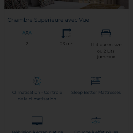
Chambre Supérieure avec Vue
2
23 m²
1
Lit queen size
ou
2
Lits
jumeaux
Climatisation - Contrôle
Sleep Better Mattresses
de la climatisation
Télévision à écran plat de
Douche à effet pluies