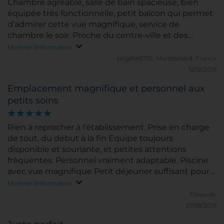
Chambre agréable, salle de bain spacieuse, bien
équipée très fonctionnelle, petit balcon qui permet
d’admirer cette vue magnifique, service de
chambre le soir. Proche du centre-ville et des
animations. Petit déjeuner assez banal. Nous y
Montrer l'information
retournerons volontiers.
brigitte5755.
Montbéliard, France
12/12/2019
Emplacement magnifique et personnel aux
petits soins
Rien à reprocher à l'établissement. Prise en charge
de tout, du début à la fin Equipe toujours
disponible et souriante, et petites attentions
fréquentes. Personnel vraiment adaptable. Piscine
avec vue magnifique Petit déjeuner suffisant pour
tenir la journée, avec un choix vraiment
Montrer l'information
impressionnant L'emplacement est parfait pour
Elisewzk.
aller flâner dans le centre historique Nous avons
21/08/2019
décidé de renouveler l'expérience dès que