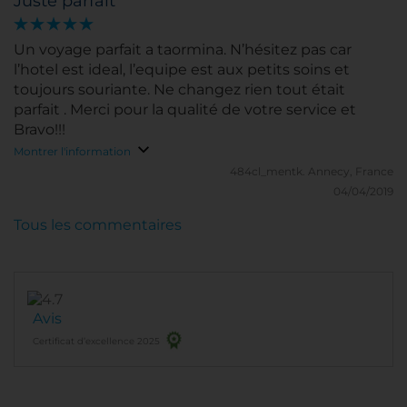
Juste parfait
l'occasion se présentera
Un voyage parfait a taormina. N’hésitez pas car
l’hotel est ideal, l’equipe est aux petits soins et
toujours souriante. Ne changez rien tout était
parfait . Merci pour la qualité de votre service et
Bravo!!!
Montrer l'information
484cl_mentk.
Annecy, France
04/04/2019
Tous les commentaires
Avis
Certificat d’excellence 2025