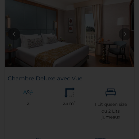
Chambre Deluxe avec Vue
2
23 m²
1
Lit queen size
ou
2
Lits
jumeaux