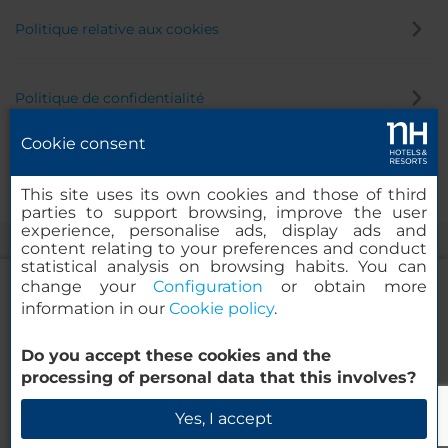
Politique relative aux cookies
Politique de confidentialité
Cookie consent
Canal éthique
This site uses its own cookies and those of third
parties to support browsing, improve the user
experience, personalise ads, display ads and
content relating to your preferences and conduct
statistical analysis on browsing habits. You can
change your
Configuration
or obtain more
information in our
Cookie policy
.
NH Collection Torino Piazza Carlina
Do you accept these cookies and the
© 2000-2026 MINOR HOTELS EUROPE & AMERICAS Santa Engracia
processing of personal data that this involves?
120. 28003 Madrid, Espagne
Vérifier la disponibilité
Yes, I accept