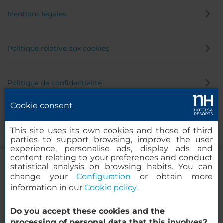
Mentions légales
Politique relative aux cookies
Politique de confidentialité
Cookie consent
Canal éthique
This site uses its own cookies and those of third
parties to support browsing, improve the user
experience, personalise ads, display ads and
content relating to your preferences and conduct
statistical analysis on browsing habits. You can
change your
Configuration
or obtain more
information in our
Cookie policy
.
NH Collection Venezia Grand Hotel
Palazzo dei Dogi
Do you accept these cookies and the
© 2000-2026 MINOR HOTELS EUROPE & AMERICAS Santa Engracia
processing of personal data that this involves?