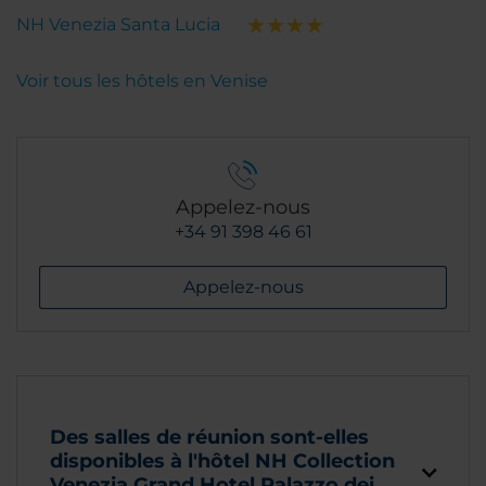
conclusione: di NH ne abbiamo visti tanti in oltre 20
NH Venezia Santa Lucia
anni di frequentazione in Italia e mezza Europa, ma
direi che questo hotel e' certamente tra i migliori.
Voir tous les hôtels en Venise
Esperienza da provare senza dubbio.
Appelez-nous
+34 91 398 46 61
Appelez-nous
Des salles de réunion sont-elles
disponibles à l'hôtel NH Collection
Venezia Grand Hotel Palazzo dei