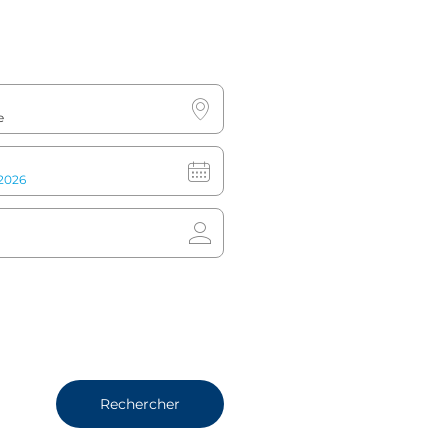
que relative aux animaux
Horaires
mpagnie
Heure d’arrivée: 15:00
les chiens guides sont
Heure de départ: 12:00
s : sans frais
(« Dimanche de farniente »: 
Hotel Bellini) est idéalement situé le long du Grand Canal de V
s de la gare de Santa Lucia, l’hôtel est le point de départ idéal p
uartier animé de Cannaregio, connu pour ses boutiques, cafés e
 la ville et à 30 minutes de marche seulement de la place Saint-
tué au pied de l’hôtel et la gare de Santa Lucia se trouve à quel
Rechercher
de cet hôtel de cinq étages sont élégamment décorées dans un s