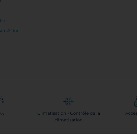
lie
524 24 88
0%
Climatisation - Contrôle de la
Acces
climatisation