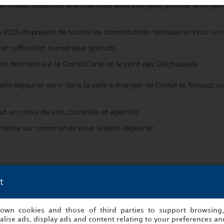
miliales. Réservez une chambre avec vue pour profiter d’un pan
 2023 disposant de toutes les commodités nécessaires pour un s
 et coffre-fort numérique gratuits.
on donnant sur le Grand Canal et le pont des Déchaussés
-déjeuner servi dans la salle à manger de l’hôtel et finissez vot
 un choix de vins, cocktails et apéritifs
nibles sur commande pour le petit-déjeuner
t
s own cookies and those of third parties to support browsing
lise ads, display ads and content relating to your preferences and