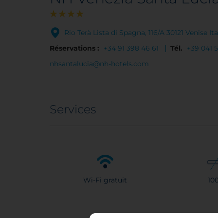
Rio Terà Lista di Spagna, 116/A 30121 Venise Ita
Réservations :
+34 91 398 46 61
Tél.
+39 041 
nhsantalucia@nh-hotels.com
Services
Wi-Fi gratuit
10