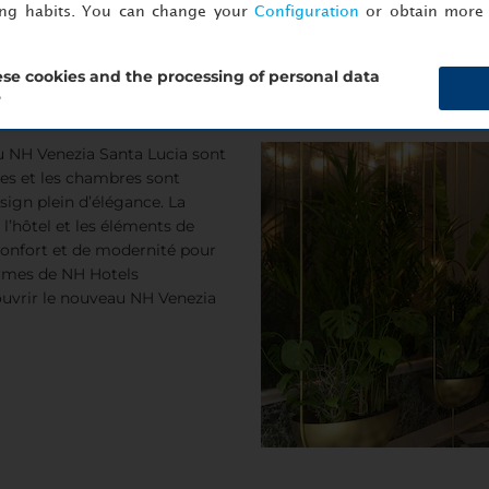
ing habits. You can change your
Configuration
or obtain more 
se cookies and the processing of personal data
?
u NH Venezia Santa Lucia sont
es et les chambres sont
sign plein d’élégance. La
l’hôtel et les éléments de
 confort et de modernité pour
ormes de NH Hotels
ouvrir le nouveau NH Venezia