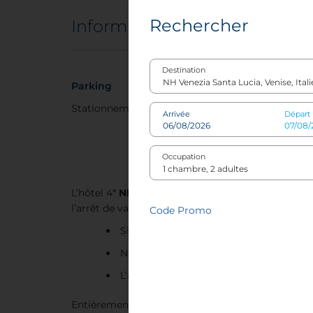
Rechercher
Informations sur l'hôtel
Destination
Parking
Politi
de co
Stationnement à proximité
Arrivée
Départ
Seuls 
accepté
Occupation
L’hôtel 4*
NH Venezia Santa Lucia
(anciennement 
l’arrêt de vaporetto « Ferrovia ». À quelques minute
Code Promo
Situé en face du Grand Canal dans le q
Non loin des principales attractions de
L’arrêt de vaporetto « Ferrovia » est si
Entièrement rénovées en 2023, les 100 chambres 