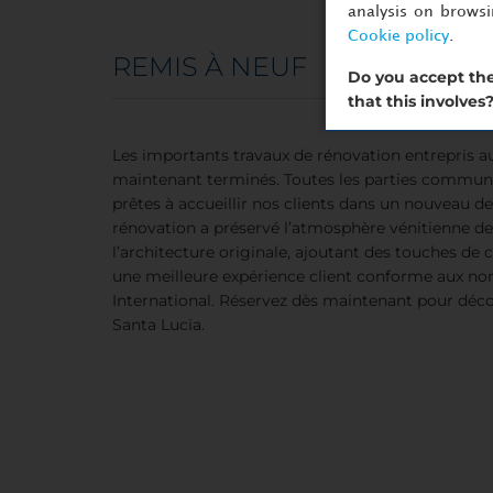
analysis on brows
Cookie policy
.
REMIS À NEUF
Do you accept the
that this involves
Les importants travaux de rénovation entrepris a
maintenant terminés. Toutes les parties commun
prêtes à accueillir nos clients dans un nouveau de
rénovation a préservé l’atmosphère vénitienne de 
l’architecture originale, ajoutant des touches de
une meilleure expérience client conforme aux n
International. Réservez dès maintenant pour déc
Santa Lucia.