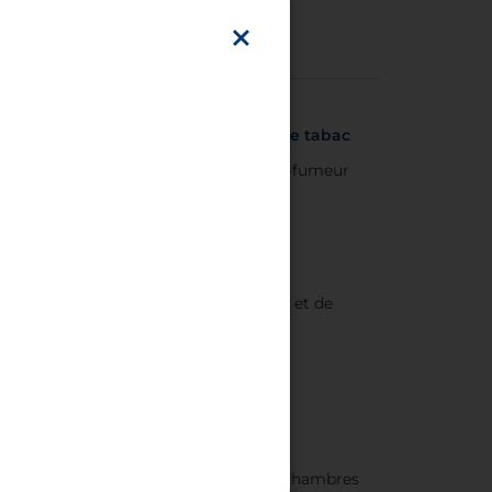
Politique concernant le tabac
Hôtel entièrement non-fumeur
15:00)
enise, au pied du pont des Déchaussés et de
our découvrir la ville.
t marchés
Marc et d’autres sites emblématiques
ques minutes de marche
tyle classique. Choisissez parmi des chambres