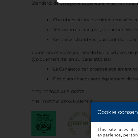
Standard, de catégorie supérieure, Premium ou fa
Chambres de style vénitien rénovées en
Télévision à écran plat, connexion Wi-Fi
Certaines chambres jouissent d’un balc
Commencez votre journée du bon pied avec un petit
typiquement italien au Canaletto Bar.
Le Canaletto bar propose également tout
Des plats chauds sont également dispo
CITR: 027042-ALB-00272
CIN: IT027042A1XWMANDF2
Cookie consen
This site uses it
experience, persona