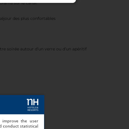
orama sur le canal.
éjour des plus confortables
re soirée autour d’un verre ou d’un apéritif
, improve the user
 conduct statistical