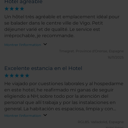
Hôtel agréable
Un hôtel très agréable et emplacement idéal pour
se balader dans le centre ville de Vigo. Petit
déjeuner varié et de qualité. Le service est
irréprochable, je recommande.
Montrer l'information
Tmegret.
Province d'Orense, Espagne
16/11/2025
Excelente estancia en el Hotel
He viajado por cuestiones laborales y al hospedarme
en este hotel, he reafirmado mi ganas de seguir
eligiendo a NH; sobre todo por la atención del
personal que allí trabaja y por las instalaciones en
general. La habitación es espaciosa, limpia y con
escritorio para trabajar por la noche; además la cama
Montrer l'information
cómoda y almohadas excelentes; y el baño limpio y
RGL85.
Valladolid, Espagne
bien mantenido (sobre todo la ducha). Volveré a