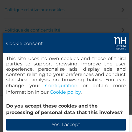
Politique relative aux cookies
Politique de confidentialité
Cookie consent
Canal éthique
This site uses its own cookies and those of third
parties to support browsing, improve the user
experience, personalise ads, display ads and
content relating to your preferences and conduct
statistical analysis on browsing habits. You can
change your
Configuration
or obtain more
information in our
Cookie policy
.
NH Düsseldorf City
Do you accept these cookies and the
© 2000-2026 MINOR HOTELS EUROPE & AMERICAS Santa Engracia
processing of personal data that this involves?
120. 28003 Madrid, Espagne
Vérifier la disponibilité
Yes, I accept