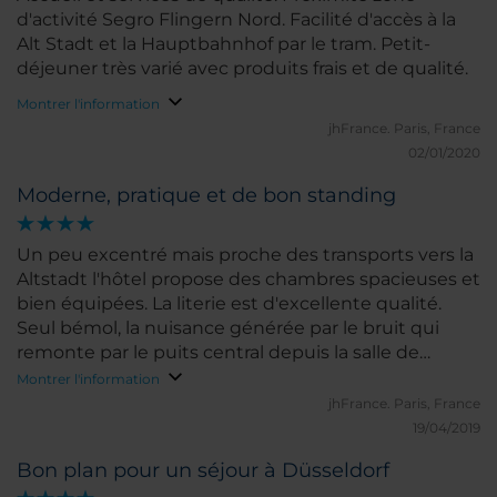
d'activité Segro Flingern Nord. Facilité d'accès à la
Alt Stadt et la Hauptbahnhof par le tram. Petit-
déjeuner très varié avec produits frais et de qualité.
Montrer l'information
jhFrance.
Paris, France
02/01/2020
Moderne, pratique et de bon standing
Un peu excentré mais proche des transports vers la
Altstadt l'hôtel propose des chambres spacieuses et
bien équipées. La literie est d'excellente qualité.
Seul bémol, la nuisance générée par le bruit qui
remonte par le puits central depuis la salle de
restaurant et le hall. Ma chambre étant située en
Montrer l'information
début de couloir je percevais bien ce brouhaha.
jhFrance.
Paris, France
19/04/2019
Bon plan pour un séjour à Düsseldorf