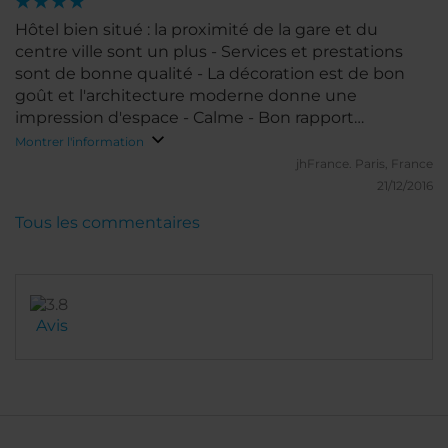
Hôtel bien situé : la proximité de la gare et du
centre ville sont un plus - Services et prestations
sont de bonne qualité - La décoration est de bon
goût et l'architecture moderne donne une
impression d'espace - Calme - Bon rapport
qualité/prix à cette période
Montrer l'information
jhFrance.
Paris, France
21/12/2016
Tous les commentaires
Avis