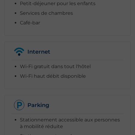
Petit-déjeuner pour les enfants
Services de chambres
Destination
Café-bar
Arrivée
Départ
Internet
Occupation
Wi-Fi gratuit dans tout l'hôtel
Wi-Fi haut débit disponible
Code Promo
Parking
Rechercher
Stationnement accessible aux personnes
à mobilité réduite