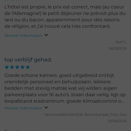
L'hôtel est propre, le prix est correct, mais (au coeur
de l'Allemagne!) le petit déjeuner ne prévoit plus du
lard ou du bacon, apparemment pour des raisons
de réligion, et j'ai trouvé cela très confrontant.
Montrer l'information
Stef G.
16/09/2019
top verblijf gehad.
Goede schone kamers. goed uitgebreid ontbijt.
vriendelijk personeel en behulpzaam. lekkere
bedden met stevig matras wat wij wilden. eigen
parkeerplaats voor 16 auto’s. staan daar veilig. ligt op
loopafstand stadcentrum. goede klimaatcontrol op
slaapkamer.
Montrer l'information
Venture46034280308.
Bovenkarspel, Pays-Bas
01/06/2026