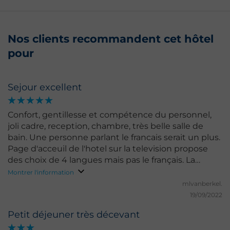
Nos clients recommandent cet hôtel
pour
Sejour excellent
Confort, gentillesse et compétence du personnel,
joli cadre, reception, chambre, très belle salle de
bain. Une personne parlant le francais serait un plus.
Page d'acceuil de l'hotel sur la television propose
des choix de 4 langues mais pas le français. La
France est quand même un pays limitrophe à
Montrer l'information
l'Allemagne !!!!
mlvanberkel.
19/09/2022
Petit déjeuner très décevant