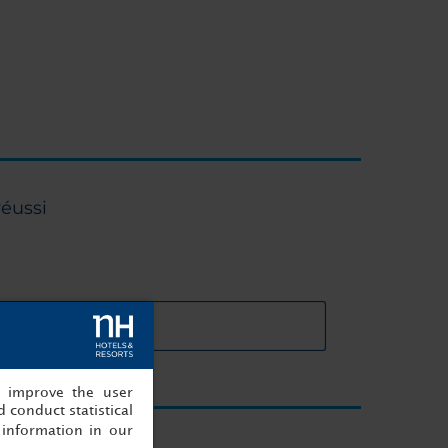
réussi
cteristiques des salles
, improve the user
 conduct statistical
information in our