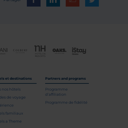
ls et destinations
Partners and programs
s nos hôtels
Programme
d’affiliation
des de voyage
Programme de fidélité
érience
els familiaux
els a Theme