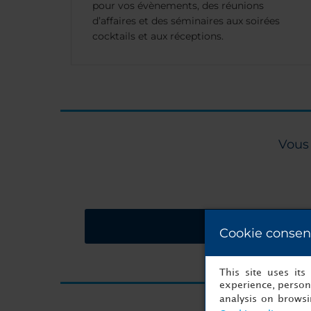
pour vos évènements, des réunions
d’affaires et des séminaires aux soirées
cocktails et aux réceptions.
Vous 
Demandez un devi
Cookie consen
This site uses it
experience, persona
analysis on brows