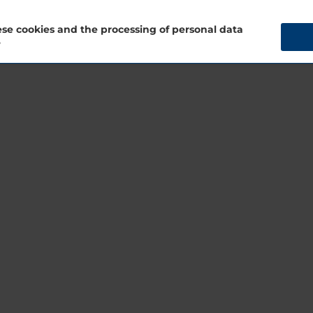
se cookies and the processing of personal data
cet hôtel pour
?