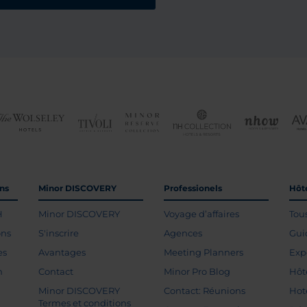
ons
Minor DISCOVERY
Professionels
Hôte
H
Minor DISCOVERY
Voyage d’affaires
Tou
ons
S'inscrire
Agences
Gui
es
Avantages
Meeting Planners
Exp
n
Contact
Minor Pro Blog
Hôt
Minor DISCOVERY
Contact: Réunions
Hot
Termes et conditions