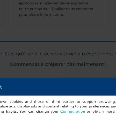
appropriés supplémentaires auprès de
notre prestataire. Veuillez nous contacter
pour plus d’informations.
n'êtes qu'à un clic de votre prochain événement 
Commencez à préparer dès maintenant !
s
Cará
t
s own cookies and those of third parties to support browsing
lise ads, display ads and content relating to your preferences and
ing habits. You can change your
Configuration
or obtain more 