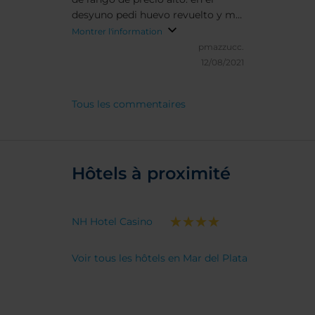
desyuno pedi huevo revuelto y me
dijeron que tenia costo adicional.
Montrer l'information
me pareció de mal gusto. el resto
pmazzucc.
muy bien. Fui en invierno, la pileta
12/08/2021
climatizada excelente.
Tous les commentaires
Hôtels à proximité
NH Hotel Casino
Voir tous les hôtels en Mar del Plata