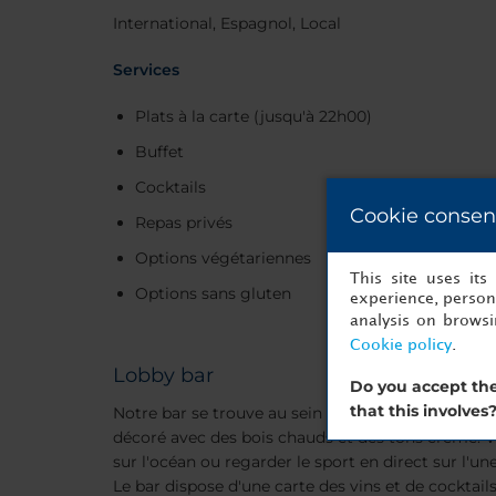
International, Espagnol, Local
Services
Plats à la carte (jusqu'à 22h00)
Buffet
Cocktails
Cookie consen
Repas privés
Options végétariennes
This site uses it
Options sans gluten
experience, persona
analysis on brows
Cookie policy
.
Lobby bar
Do you accept the
that this involves
Notre bar se trouve au sein du restaurant. C'est u
décoré avec des bois chauds et des tons crème. V
sur l'océan ou regarder le sport en direct sur l'une
Le bar dispose d'une carte des vins et de cocktail