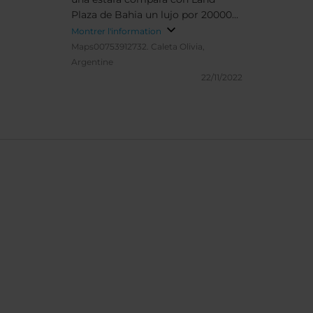
Plaza de Bahia un lujo por 20000
pesos menos y el sercio con todo
Montrer l'information
lo que describí( jabones pantuflas
Maps00753912732.
Caleta Olivia,
cofias sales de baño, cafetera y
Argentine
agua de cortesia y cochera, y no
22/11/2022
creo que hagan caridad