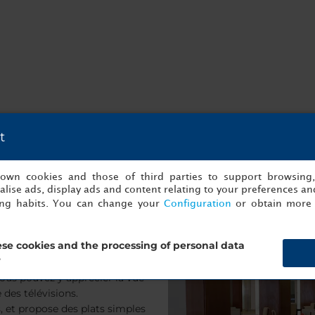
t
s own cookies and those of third parties to support browsing
lise ads, display ads and content relating to your preferences and
ing habits. You can change your
Configuration
or obtain more 
se cookies and the processing of personal data
?
n vaste et luxurieux espace,
ous pouvez y apprécier la vue
 des télévisions.
s, et propose des plats simples