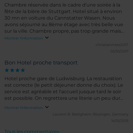
Chambre réservée dans le cadre d'une soirée à la
fête de la bière de Stuttgart. Hotel situé à environ
30 mn en voiture du Cannstatter Wasen. Nous
avons séjourné au 8ème étage avec très belle vue
sur la ville. Chambre propre, pas trop grande mais
bien équipée. Petite salle de bain avec wc intégré
Montrer l'information
mais grande douche. Lits jumeaux pas top pour un
christianmetz2017.
couple mais prix canon (67,50 € sans petit déjeuner)
05/10/2017
. On peut pas tout avoir, lol. Par contre petit-
Bon Hotel proche transport
déjeuner hors de pri (> 22 €)x.
Hotel proche gare de Ludwisburg. La restauration
est correcte (le petit déjeuner donne du choix). Le
service est agréable et l'accueil jusque tard le soir
est possible. On regrettera une literie un peu dur...
Montrer l'information
Laurent B.
Bietigheim-Bissingen, Germany
14/10/2015
Tous les commentaires