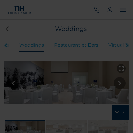
Weddings
ents
Weddings
Restaurant et Bars
Virtual To
3