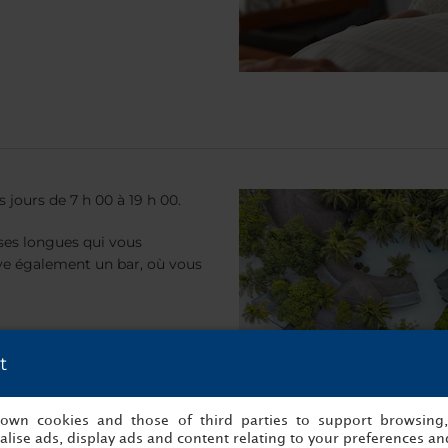
s jours de 7 h 00 à 19 h 00.
ises longues qui vous
uve également un bar, où vous
t
s own cookies and those of third parties to support browsing
lise ads, display ads and content relating to your preferences and