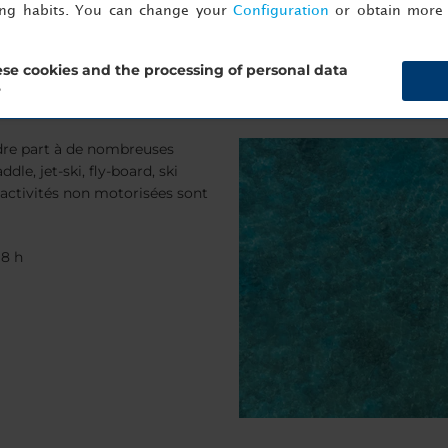
ing habits. You can change your
Configuration
or obtain more 
se cookies and the processing of personal data
?
dre part à de nombreuses
ddle, jet-ski, fly-board, ski
 activités non motorisées sont
18 h