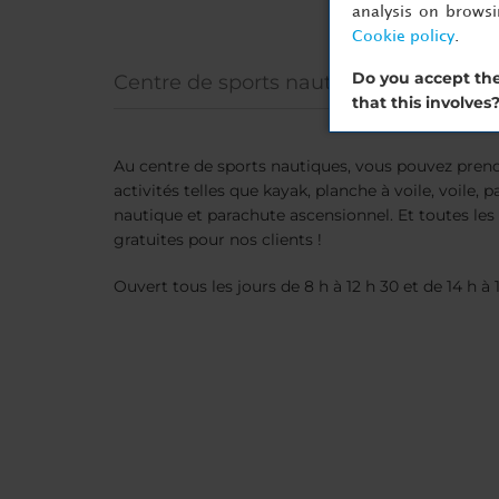
analysis on brows
Cookie policy
.
Do you accept the
Centre de sports nautiques
that this involves
Au centre de sports nautiques, vous pouvez pren
activités telles que kayak, planche à voile, voile, pa
nautique et parachute ascensionnel. Et toutes les
gratuites pour nos clients !
Ouvert tous les jours de 8 h à 12 h 30 et de 14 h à 