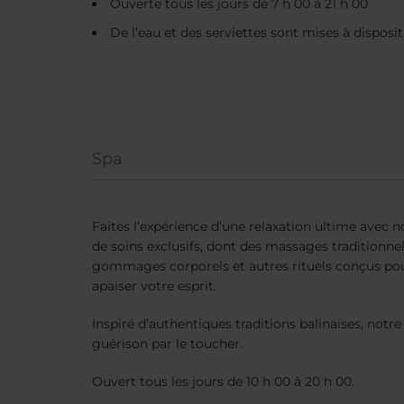
Ouverte tous les jours de 7 h 00 à 21 h 00
Rechercher
De l’eau et des serviettes sont mises à disposit
Destination
Arrivée
Départ
Spa
Occupation
Faites l’expérience d’une relaxation ultime avec 
de soins exclusifs, dont des massages traditionnel
gommages corporels et autres rituels conçus pou
Code Promo
apaiser votre esprit.
Inspiré d’authentiques traditions balinaises, notre 
guérison par le toucher.
Ouvert tous les jours de 10 h 00 à 20 h 00.