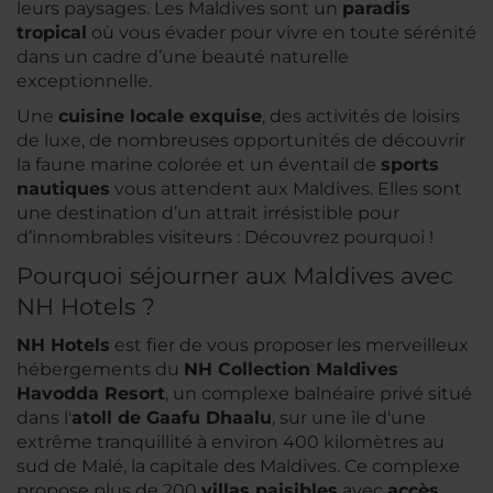
leurs paysages. Les Maldives sont un
paradis
tropical
où vous évader pour vivre en toute sérénité
dans un cadre d’une beauté naturelle
exceptionnelle.
Une
cuisine locale exquise
, des activités de loisirs
de luxe, de nombreuses opportunités de découvrir
la faune marine colorée et un éventail de
sports
nautiques
vous attendent aux Maldives. Elles sont
une destination d’un attrait irrésistible pour
d’innombrables visiteurs : Découvrez pourquoi !
Pourquoi séjourner aux Maldives avec
NH Hotels ?
NH Hotels
est fier de vous proposer les merveilleux
hébergements du
NH Collection Maldives
Havodda Resort
, un complexe balnéaire privé situé
dans l'
atoll de Gaafu Dhaalu
, sur une île d'une
extrême tranquillité à environ 400 kilomètres au
sud de Malé, la capitale des Maldives. Ce complexe
propose plus de 200
villas paisibles
avec
accès