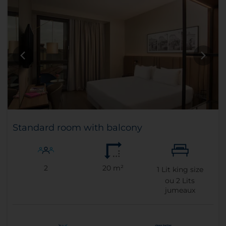
Standard room with balcony
2
20 m²
1
Lit king size
ou
2
Lits
jumeaux