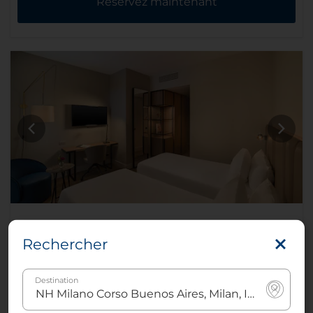
Réservez maintenant
Chambre de catégorie supérieure
Rechercher
Destination
2
22 - 23 m²
1
Lit king size
ou
2
Lits