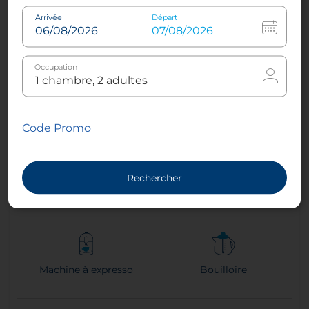
jumeaux
Arrivée
Départ
Occupation
Climatisation - Contrôle
Sleep Better Mattresses
de la climatisation
Code Promo
Rechercher
Télévision à écran plat de
Douche à effet pluies
grand format
Machine à expresso
Bouilloire