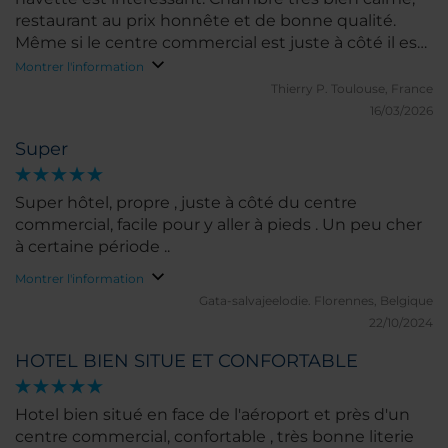
restaurant au prix honnête et de bonne qualité.
Même si le centre commercial est juste à côté il est
tellement grand qu on s y perd. Personnel nickel
Montrer l'information
Thierry P.
Toulouse, France
16/03/2026
Super
Super hôtel, propre , juste à côté du centre
commercial, facile pour y aller à pieds . Un peu cher
à certaine période ..
Montrer l'information
Gata-salvajeelodie.
Florennes, Belgique
22/10/2024
HOTEL BIEN SITUE ET CONFORTABLE
Hotel bien situé en face de l'aéroport et près d'un
centre commercial, confortable , très bonne literie