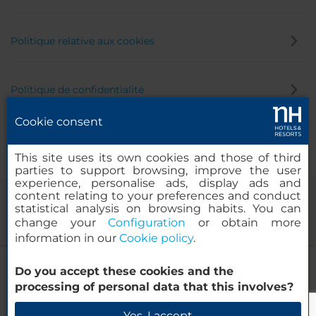
Politique relative aux cookies
Politique de confidentialité
Cookie consent
Canal éthique
This site uses its own cookies and those of third
parties to support browsing, improve the user
experience, personalise ads, display ads and
content relating to your preferences and conduct
statistical analysis on browsing habits. You can
change your
Configuration
or obtain more
information in our
Cookie policy
.
NH Orio al Serio Airport
Do you accept these cookies and the
© 2000-2026 MINOR HOTELS EUROPE & AMERICAS Santa Engracia
processing of personal data that this involves?
120. 28003 Madrid, Espagne
Vérifier la disponibilité
Yes, I accept