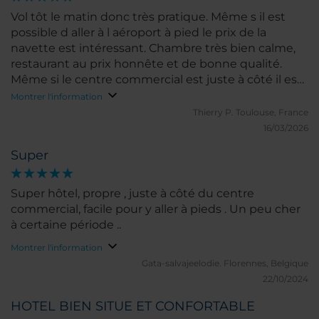
Vol tôt le matin donc très pratique. Même s il est
possible d aller à l aéroport à pied le prix de la
navette est intéressant. Chambre très bien calme,
restaurant au prix honnête et de bonne qualité.
Même si le centre commercial est juste à côté il est
tellement grand qu on s y perd. Personnel nickel
Montrer l'information
Thierry P.
Toulouse, France
16/03/2026
Super
Super hôtel, propre , juste à côté du centre
commercial, facile pour y aller à pieds . Un peu cher
à certaine période ..
Montrer l'information
Gata-salvajeelodie.
Florennes, Belgique
22/10/2024
HOTEL BIEN SITUE ET CONFORTABLE