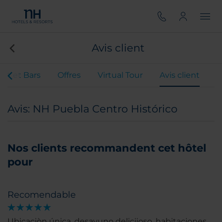
Avis client
nt et Bars
Offres
Virtual Tour
Avis client
Avis: NH Puebla Centro Histórico
Nos clients recommandent cet hôtel
pour
Recomendable
Ubicaciòn única, desayuno deliciioso, habitaciones