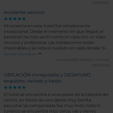
03/05/2026
excelente servicio
Mi estancia en este hotel fue simplemente
excepcional. Desde el momento en que llegué, el
personal me hizo sentir como en casa con un trato
cercano y profesional. Las instalaciones están
impecables y se nota el cuidado en cada detalle. Sin
duda, lo que más destacaría es la calidez del servicio;
Montrer l'information
hicieron que mi viaje fuera mucho más especial.
dimaesca0805.
Medellin, Colombie
¡Totalmente recomendado!"
08/04/2026
UBICACIÓN inmejorable y DESAYUNO
exquisito, variado y basto
El hotel se encuentra a unos pasos de la catedral del
centro, en frente de una iglesia muy bonita,
escuchar las campanadas fue muy lindo, todo lo
turístico se encuentra muy cerca, vas y vienes