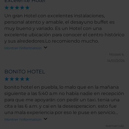
Excelente Hotel
Un gran Hotel con excelentes instalaciones,
personal atento y amable, el desayuno buffet es
muy bueno y variado. Es un Hotel con una
excelente ubicación para conocer el centro histórico
y sus alrededores.Lo recomiendo mucho.
Montrer l'information
Moises k.
14/01/2026
BONITO HOTEL
bonito hotel en puebla, lo malo que en la mañana
siguiente a las 5:40 a.m no había nadie en recepción
para que me apoyarán con pedir un taxi. tenia una
cita a las 6 a.m. y caí en la desesperacion. esto fue
una mala experiencia por eso le puse en servicio
Normal
Montrer l'information
isamarruiz.