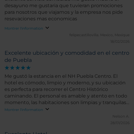
desayuno me gustaria que tuvieran promociones
para nosotros que viajamos y la empresa nos pide
resevaciones mas economicas
Montrer l'information
felipecastillovilla.
Mexico, Mexique
18/02/2026
Excelente ubicación y comodidad en el centro
de Puebla
Me gustó la estancia en el NH Puebla Centro. El
hotel es cómodo, limpio y moderno, y su ubicación
es perfecta para recorrer el Centro Histórico
caminando. El personal es amable y atento en todo
momento, las habitaciones son limpias y tranquilas,
y el desayuno es variado y de buena calidad.
Montrer l'information
Nelson A.
28/01/2026