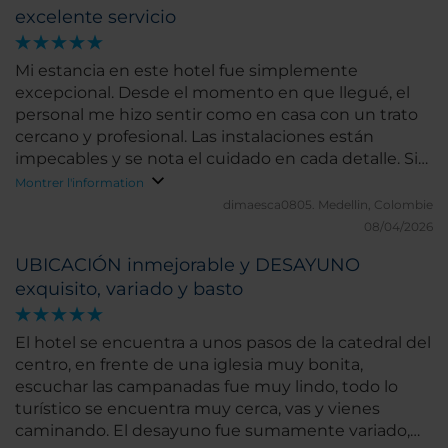
excelente servicio
Mi estancia en este hotel fue simplemente
excepcional. Desde el momento en que llegué, el
personal me hizo sentir como en casa con un trato
cercano y profesional. Las instalaciones están
impecables y se nota el cuidado en cada detalle. Sin
duda, lo que más destacaría es la calidez del servicio;
Montrer l'information
hicieron que mi viaje fuera mucho más especial.
dimaesca0805.
Medellin, Colombie
¡Totalmente recomendado!"
08/04/2026
UBICACIÓN inmejorable y DESAYUNO
exquisito, variado y basto
El hotel se encuentra a unos pasos de la catedral del
centro, en frente de una iglesia muy bonita,
escuchar las campanadas fue muy lindo, todo lo
turístico se encuentra muy cerca, vas y vienes
caminando. El desayuno fue sumamente variado,