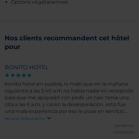
Options végétariennes
Nos clients recommandent cet hôtel
pour
BONITO HOTEL
bonito hotel en puebla, lo malo que en la mañana
siguiente a las 5:40 a.m no había nadie en recepción
para que me apoyarán con pedir un taxi. tenia una
cita a las 6 a.m. y caí en la desesperacion. esto fue
una mala experiencia por eso le puse en servicio
Normal
Montrer l'information
isamarruiz.
03/05/2026