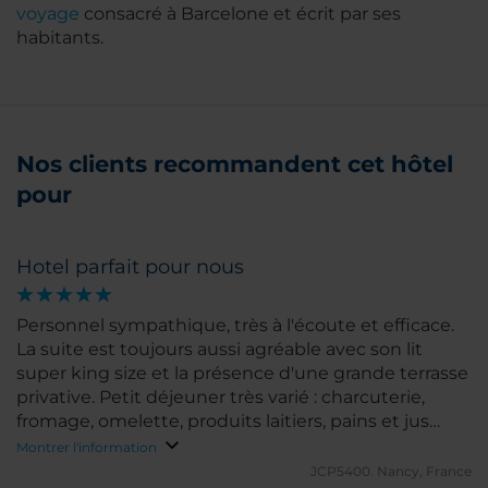
voyage
consacré à Barcelone et écrit par ses
habitants.
Nos clients recommandent cet hôtel
pour
Hotel parfait pour nous
Personnel sympathique, très à l'écoute et efficace.
La suite est toujours aussi agréable avec son lit
super king size et la présence d'une grande terrasse
privative. Petit déjeuner très varié : charcuterie,
fromage, omelette, produits laitiers, pains et jus
variés etc... Emplacement calme dans quartier
Montrer l'information
familial de Sants. Je ne peux que recommander.
JCP5400.
Nancy, France