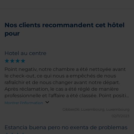
Nos clients recommandent cet hôtel
pour
Hotel au centre
Point negativ, notre chambre a été nettoyée avant
le check-out, ce qui nous a empêchés de nous
rafraîchir et de nous changer avant notre départ.
Après réclamation, le cas a été réglé de manière
professionnelle et l'affaire a été classée. Point positiv,
la chambre et la salle de bain sont très bien et le
Montrer l'information
petit déjeuner est un buffet copieux avec une vue
Gibbes06.
Luxembourg, Luxembourg
imprenable.
02/11/2023
Estancia buena pero no exenta de problemas