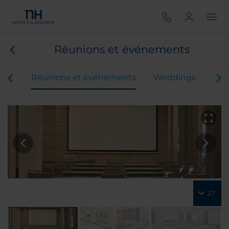
Réunions et événements
res
Réunions et événements
Weddings
Res
27