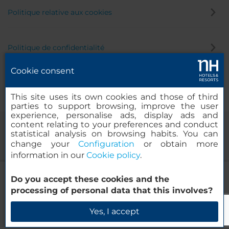
Politique relative aux cookies
Politique de confidentialité
Cookie consent
Canal éthique
This site uses its own cookies and those of third
parties to support browsing, improve the user
experience, personalise ads, display ads and
content relating to your preferences and conduct
statistical analysis on browsing habits. You can
change your
Configuration
or obtain more
information in our
Cookie policy
.
NH Valencia Las Artes
Do you accept these cookies and the
© 2000-2026 MINOR HOTELS EUROPE & AMERICAS Santa Engracia
processing of personal data that this involves?
120. 28003 Madrid, Espagne
Vérifier la disponibilité
Yes, I accept