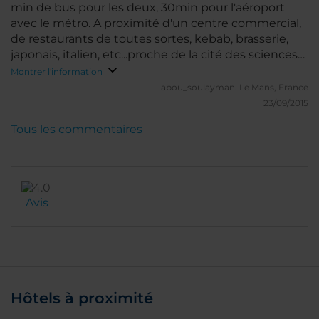
min de bus pour les deux, 30min pour l'aéroport
avec le métro. A proximité d'un centre commercial,
de restaurants de toutes sortes, kebab, brasserie,
japonais, italien, etc...proche de la cité des sciences
avec son génial aquarium et l'hémisphèreric. Pour
Montrer l'information
l'hôtel en lui même lit très confortable, salle d'eau
abou_soulayman.
Le Mans, France
avec douche et bidet, service impeccable, certains
23/09/2015
professionnels parle français, piscine et salle de
Tous les commentaires
sport appréciable et très accessible, pas de monde.
Avis
Hôtels à proximité