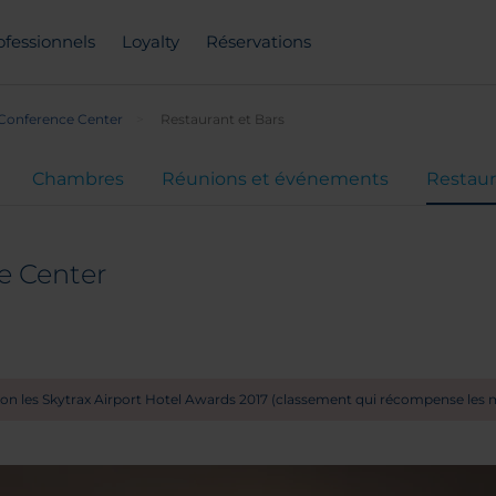
ofessionnels
Loyalty
Réservations
 Conference Center
Restaurant et Bars
Chambres
Réunions et événements
Restaur
e Center
lon les Skytrax Airport Hotel Awards 2017 (classement qui récompense les me