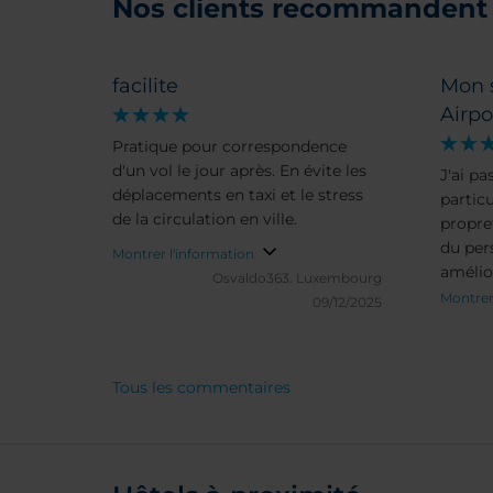
Nos clients recommandent 
facilite
Mon 
Airpo
Pratique pour correspondence
d'un vol le jour après. En évite les
J'ai pa
déplacements en taxi et le stress
partic
de la circulation en ville.
propret
du per
Montrer l'information
amélior
Osvaldo363.
Luxembourg
chambr
Montrer
09/12/2025
Tous les commentaires