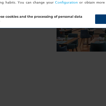
ing habits. You can change your
Configuration
or obtain more 
z à partir d'une grande variété
ouverez sur nos îlots buffets.
se cookies and the processing of personal data
ection de vins régionaux et
?