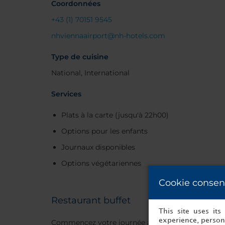
Coordonnées
+43 (1) 70151 9545
nhviennaairport@nh-hotels.com
Type de cuisine
National, International
Services
Plats à la carte (jusqu'à 22h00)
Options pour les enfants
Journaux disponibles
Options végétariennes
Cookie consen
Restaurant buffet
This site uses it
experience, persona
Commencez votre journée au buffet restaurant et f