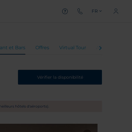
FR
ant et Bars
Offres
Virtual Tour
Avis client
Vérifier la disponibilité
illeurs hôtels d'aéroports).