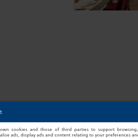
t
s own cookies and those of third parties to support browsing
lise ads, display ads and content relating to your preferences and
aites votre choix à partir de