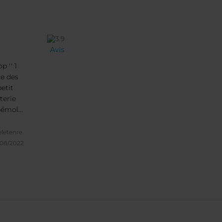
Avis
p '' 1
ce des
etit
terie
bémol,
 d'
letenre.
rosse à
/08/2022
s ont
our le
mais