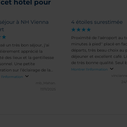
cet hôtel pour
séjour à NH Vienna
4 étoiles surestimée
rt
Proximité de l'aéroport au to
minutes à pied'' placé en fa
ssé un très bon séjour, j'ai
départs, très beau choix au p
ulièrement apprécié la
déjeuner et excellent café. Li
é des lieux et la gentillesse
de très bonne qualité. Seul 
sonnel. Une petite
la SDB qui est grande mais
Montrer l'information
ation sur l’éclairage de la
pauvrement meublée et pas
vincianne
e serait bienvenue.
 l'information
accessoires à disposition (b
24
mb_Mahan.
dent de secours, cotons
17/11/2025
démaquillant) qui manque
vraiment quand vos bagage
été égaré, ce qui arrive
malheureusement souvent p
moment! Personnel sympa 
pas de francophone!