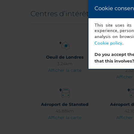
Cookie consen
Centres d’intérêt
This site uses it
experience, persona
analysis on brows
Cookie policy
.
Do you accept the
Oeuil de Londres
Piccadilly Ci
that this involves
3.24km
Vil
Afficher la carte
2.5
Afficher 
Aéroport de Stansted
Aéroport 
45.88km
42.
Afficher la carte
Afficher 