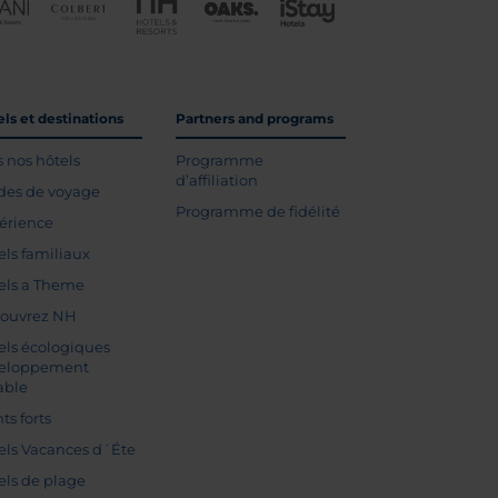
ls et destinations
Partners and programs
s nos hôtels
Programme
d’affiliation
des de voyage
Programme de fidélité
érience
els familiaux
els a Theme
ouvrez NH
els écologiques
eloppement
able
ts forts
els Vacances d´Éte
els de plage