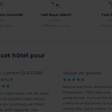
ire naturelle
Hall Royal Albert
Tate 
6km
6.36km
2.
la carte
Afficher la carte
Affiche
cet hôtel pour
 London SUPERBE
Séjour de qualité.
rience
Magnifique hôtel. Ambiance
chaleureuse. Petit-déjeuner
el magnifique avec de super
exceptionnel. A proximité d
es et une belle déco décalé
centre en empruntant le bu
sur les photos de l’hôtel.
moins cher que le métro ! A
er petit déjeuner, une