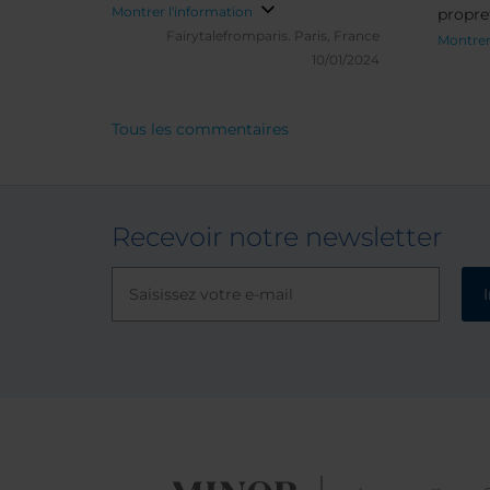
sympathique - Tout est parfait.
Montrer l'information
propre
Une adresse à avoir.
Fairytalefromparis.
Paris, France
irrépro
Montrer
10/01/2024
super…
ceux qu
Ils ont
Tous les commentaires
jumele
cityma
pouvez 
Recevoir notre newsletter