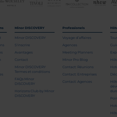
ons
Minor DISCOVERY
Professionels
Hôte
H
Minor DISCOVERY
Voyage d’affaires
Tou
ons
S'inscrire
Agences
Gui
es
Avantages
Meeting Planners
Exp
n
Contact
Minor Pro Blog
Hôt
Minor DISCOVERY
Contact: Réunions
Hot
Termes et conditions
es
Contact: Entreprises
Déc
FAQs Minor
Contact: Agences
Hôt
DISCOVERY
dév
Horizons Club by Minor
dur
DISCOVERY
Poin
Hot
Hôt