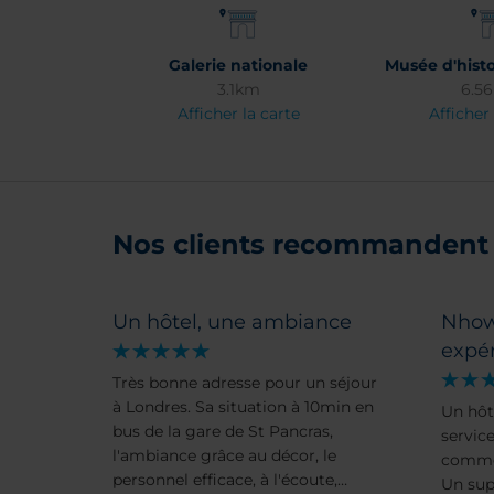
Galerie nationale
Musée d'histo
3.1km
6.5
Afficher la carte
Afficher 
Nos clients recommandent 
Un hôtel, une ambiance
Nhow
expé
Très bonne adresse pour un séjour
à Londres. Sa situation à 10min en
Un hôt
bus de la gare de St Pancras,
servic
l'ambiance grâce au décor, le
comme 
personnel efficace, à l'écoute,
Un sup