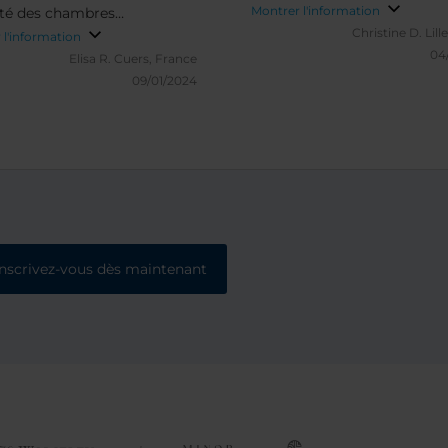
proximité de Saint-Pancras.
Montrer l'information
té des chambres
Nombreux équipements dan
Christine D.
Lill
chable , salle de sport
 l'information
chambre.
04
 Je recommande à tout
Elisa R.
Cuers, France
i veulent aller à Londres !
09/01/2024
 des arrêt de bus tout autour
r avec l’application
per et de la 4g vous ne
qu’être satisfait 😁😁
Inscrivez-vous dès maintenant