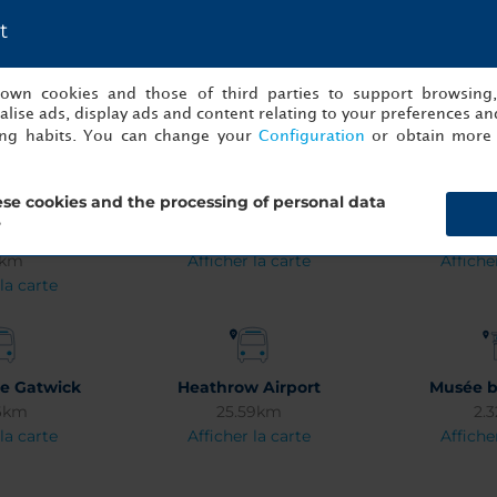
t
s own cookies and those of third parties to support browsing
lise ads, display ads and content relating to your preferences and
ing habits. You can change your
Configuration
or obtain more 
se cookies and the processing of personal data
rcus (Centre-
Moorfields Eye Hospital
Aéroport 
?
le)
0.41km
10.
2km
Afficher la carte
Affiche
la carte
de Gatwick
Heathrow Airport
Musée b
16km
25.59km
2.
la carte
Afficher la carte
Affiche