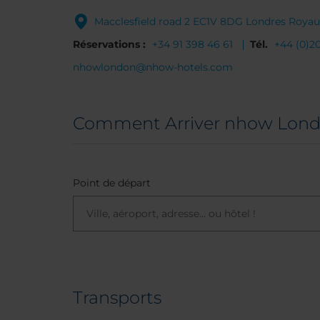
Macclesfield road 2 EC1V 8DG Londres Roya
Réservations :
+34 91 398 46 61
Tél.
+44 (0)2
nhowlondon@nhow-hotels.com
Comment Arriver nhow Lon
Point de départ
Transports