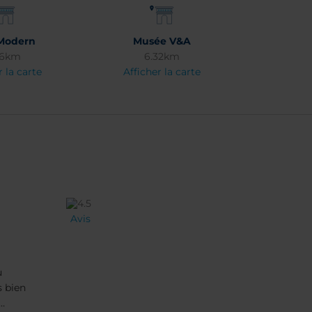
Modern
Musée V&A
36km
6.32km
r la carte
Afficher la carte
Avis
u
s bien