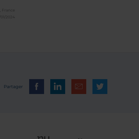
s la
e, France
/01/2024
Partager