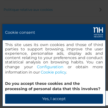
Politique relative aux cookies
Politique de confidentialité
Cookie consent
Canal éthique
This site uses its own cookies and those of third
parties to support browsing, improve the user
experience, personalise ads, display ads and
content relating to your preferences and conduct
statistical analysis on browsing habits. You can
change your
Configuration
or obtain more
information in our
Cookie policy
.
Do you accept these cookies and the
processing of personal data that this involves?
© 2000-2026 MINOR HOTELS EUROPE & AMERICAS Santa Engracia
120. 28003 Madrid, Espagne
Yes, I accept