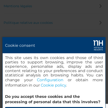
Mentions légales
Politique relative aux cookies
Politique de confidentialité
Cookie consent
Canal éthique
This site uses its own cookies and those of third
parties to support browsing, improve the user
experience, personalise ads, display ads and
content relating to your preferences and conduct
statistical analysis on browsing habits. You can
change your
Configuration
or obtain more
information in our
Cookie policy
.
Do you accept these cookies and the
processing of personal data that this involves?
© 2000-2026 MINOR HOTELS EUROPE & AMERICAS Santa Engracia