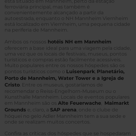
está situado em Mannheim, perto da estação
ferroviária principal, mas também é
convenientemente alcançado a partir da
autoestrada, enquanto o NH Mannheim Viernheim
está localizado em Viernheim, uma pequena cidade
na periferia de Mannheim.
Ambos os nossos
hotéis NH em Mannheim
oferecem a base ideal para uma viagem pela cidade,
uma vez que os locais de festivais, museus, pontos
turísticos e compras estão facilmente acessíveis.
Muito populares entre os nossos hóspedes são os
pontos turísticos como o
Luisenpark
,
Planetário,
Porto de Mannheim, Water Tower e a Igreja de
Cristo
. Entre os museus, gostaríamos de
recomendar o Reiss-Engelhorn-Museum ou o
Kunsthalle Mannheim. Locais de eventos populares
em Mannheim são os
Alte Feuerwache
,
Maimarkt
Grounds
e, claro, a
SAP arena
, onde o clube de
hóquei no gelo Adler Mannheim tem a sua sede e
onde se realizam muitos concertos.
Confira as críticas dos hóspedes que se hospedaram