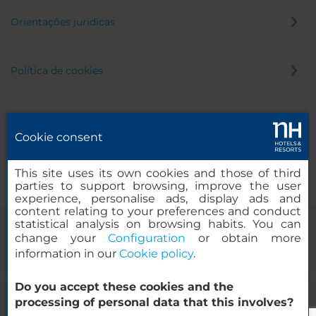
Orientações jurídicas
Política de cookies
Política de privacidade
Cookie consent
Canal de denúncia
This site uses its own cookies and those of third
parties to support browsing, improve the user
experience, personalise ads, display ads and
content relating to your preferences and conduct
statistical analysis on browsing habits. You can
change your
Configuration
or obtain more
information in our
Cookie policy
.
Do you accept these cookies and the
processing of personal data that this involves?
© 2000-2026 MINOR HOTELS EUROPE & AMERICAS Santa Engracia