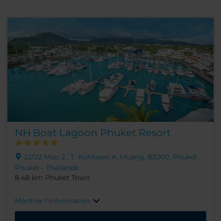
NH Boat Lagoon Phuket Resort
22/22 Moo 2 , T. Kohkaew A. Muang, 83000, Phuket
Phuket - Thaïlande
8.48 km Phuket Town
Montrer l'information