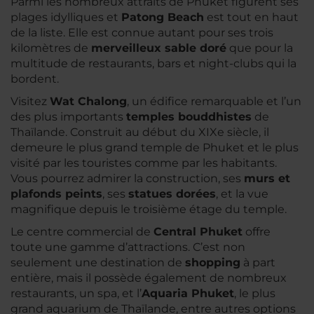
Parmi les nombreux attraits de Phuket figurent ses
plages idylliques et
Patong Beach
est tout en haut
de la liste. Elle est connue autant pour ses trois
kilomètres de
merveilleux sable doré
que pour la
multitude de restaurants, bars et night-clubs qui la
bordent.
Visitez
Wat Chalong
, un édifice remarquable et l’un
des plus importants
temples bouddhistes
de
Thaïlande. Construit au début du XIXe siècle, il
demeure le plus grand temple de Phuket et le plus
visité par les touristes comme par les habitants.
Vous pourrez admirer la construction, ses
murs et
plafonds peints
, ses
statues dorées
, et la vue
magnifique depuis le troisième étage du temple.
Le centre commercial de
Central Phuket
offre
toute une gamme d’attractions. C’est non
seulement une destination de
shopping
à part
entière, mais il possède également de nombreux
restaurants, un spa, et l’
Aquaria Phuket
, le plus
grand aquarium de Thaïlande, entre autres options