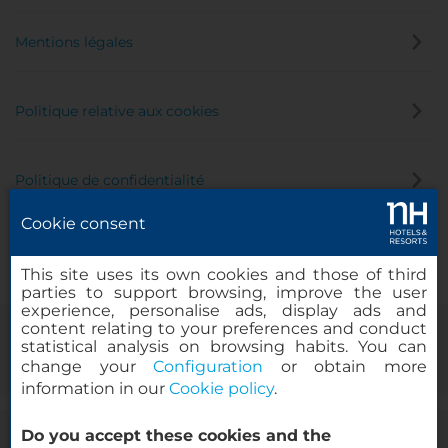
Mentions légales
Politique relative aux cookies
Politique de confidentialité
Cookie consent
Canal éthique
This site uses its own cookies and those of third
parties to support browsing, improve the user
experience, personalise ads, display ads and
content relating to your preferences and conduct
statistical analysis on browsing habits. You can
change your
Configuration
or obtain more
information in our
Cookie policy
.
Do you accept these cookies and the