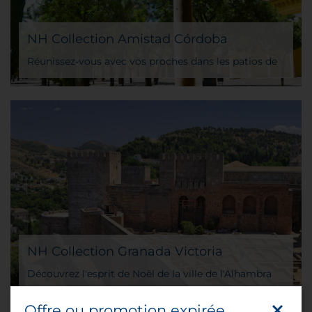
NH Collection Amistad Córdoba
Réunissez-vous avec vos proches dans les patios de
Cordoue
NH Collection Granada Victoria
Découvrez l'esprit de Noël de la ville de l'Alhambra
Offre ou promotion expirée