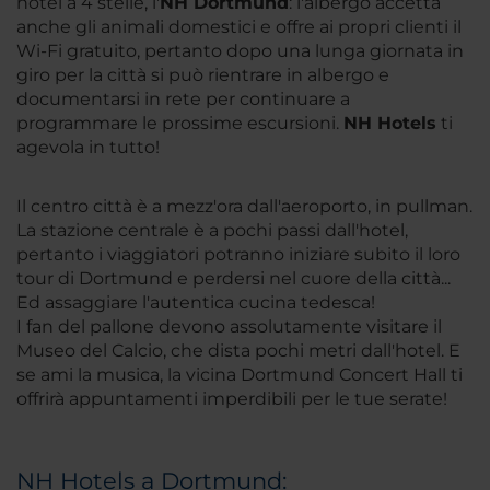
hotel a 4 stelle, l'
NH Dortmund
: l'albergo accetta
anche gli animali domestici e offre ai propri clienti il
Wi-Fi gratuito, pertanto dopo una lunga giornata in
giro per la città si può rientrare in albergo e
documentarsi in rete per continuare a
programmare le prossime escursioni.
NH Hotels
ti
agevola in tutto!
Il centro città è a mezz'ora dall'aeroporto, in pullman.
La stazione centrale è a pochi passi dall'hotel,
pertanto i viaggiatori potranno iniziare subito il loro
tour di Dortmund e perdersi nel cuore della città...
Ed assaggiare l'autentica cucina tedesca!
I fan del pallone devono assolutamente visitare il
Museo del Calcio, che dista pochi metri dall'hotel. E
se ami la musica, la vicina Dortmund Concert Hall ti
offrirà appuntamenti imperdibili per le tue serate!
NH Hotels a Dortmund: