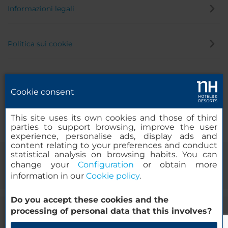
Informazioni legali
Politica sui cookie
Politica privacy
Cookie consent
Canale di segnalazione
This site uses its own cookies and those of third
parties to support browsing, improve the user
experience, personalise ads, display ads and
content relating to your preferences and conduct
statistical analysis on browsing habits. You can
change your
Configuration
or obtain more
information in our
Cookie policy
.
Do you accept these cookies and the
processing of personal data that this involves?
© 2000-2026 MINOR HOTELS EUROPE & AMERICAS Santa Engracia
120. 28003 Madrid, Spagna