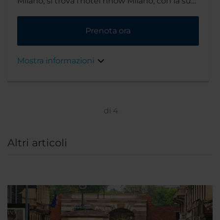
Milano, si trova l'hotel nhow Milano, con la sua
atmosfera artistica, cosmopolita e familiare, la
base perfetta per partire alla scoperta di tutto
Prenota ora
ciò che ha da offrire il quartiere del design.
Mostra informazioni
di
4
Altri articoli