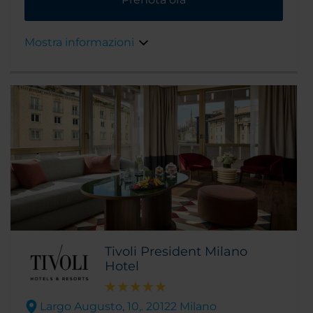
commerciali di alto livello. L’hotel stesso
rappresenta un luogo assolutamente unico
ed iconico. Precedentemente era la chiesa del
Mostra informazioni
Cristo Re, l'hotel è stato completamente
reinventato e riprogettato in chiave moderna,
preservando tuttavia in modo sapiente ed
elegante, molte delle caratteristiche originali
dell’antica costruzione. L'entrata e la hall,
ospitate nel corpo originario della chiesa, sono
l'esempio perfetto di questa combinazione di
antico e nuovo. Queste caratteristiche
originali sono state splendidamente integrate
da nuove installazioni, come l’incredibile
piscina sul tetto, con la sua vista panoramica
sulla città.
Tivoli President Milano
Hotel
Largo Augusto, 10,. 20122 Milano